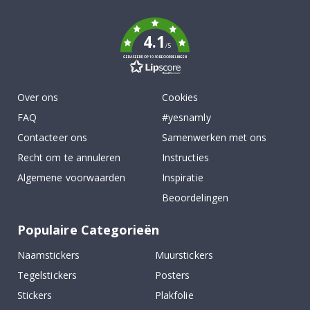
k
4.1
/5
GEBASEERD OP 1030 BEOORDELINGEN
Over ons
Cookies
FAQ
#yesnamly
Contacteer ons
Samenwerken met ons
Recht om te annuleren
Instructies
Algemene voorwaarden
Inspiratie
Beoordelingen
Populaire Categorieën
Naamstickers
Muurstickers
Tegelstickers
Posters
Stickers
Plakfolie