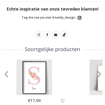
Echte inspiratie van onze tevreden klanten!
Tag die van jou met #namly_design
Soortgelijke producten
Special
€17,00
Sp
€
Price
Pr