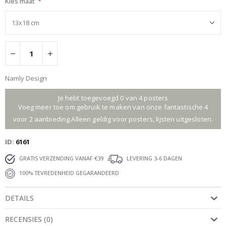
Kies maat
Namly Design
Je hebt toegevoegd 0 van 4 posters
Voeg meer toe om gebruik te maken van onze fantastische 4
voor 2 aanbieding.Alleen geldig voor posters, lijsten uitgesloten.
ID
6161
GRATIS VERZENDING VANAF €39
LEVERING 3-6 DAGEN
100% TEVREDENHEID GEGARANDEERD
DETAILS
RECENSIES
(
0
)