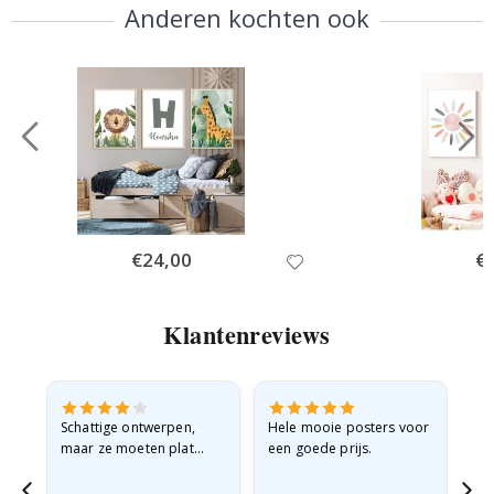
Anderen kochten ook
Special
€24,00
Spe
€
Price
Pri
Klantenreviews
Schattige ontwerpen,
Hele mooie posters voor
All
maar ze moeten plat
een goede prijs.
verzonden worden in een
stevige envelop. Omdat