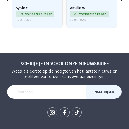
ze opgerold en een
Sylvie Y
Amalie W
Ka
beetje…
Geverifieerde koper
Geverifieerde koper
07.08.2026
07.08.2026
07.
SCHRIJF JE IN VOOR ONZE NIEUWSBRIEF
Wees als eerste op de hoogte van het laatste nieuws en
profiteer van onze exclusieve aanbiedingen.
INSCHRIJVEN
Tik
To