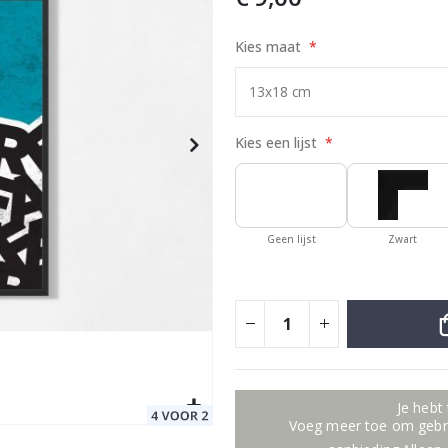
Kies maat
Special
9,00 €
Price
Kies een lijst
Geen lijst
Zwart
Je hebt
Voeg meer toe om gebru