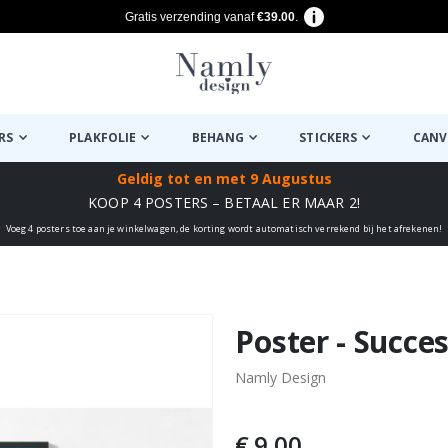
Gratis verzending vanaf
€39.00
.
RS
PLAKFOLIE
BEHANG
STICKERS
CANV
Geldig tot
en met 9 Augustus
KOOP 4 POSTERS – BETAAL ER MAAR 2!
Voeg 4 posters toe aan je winkelwagen, de korting wordt automatisch verrekend bij het afrekenen!
euk ✔
Poster - Succes
Namly Design
€ 9,00