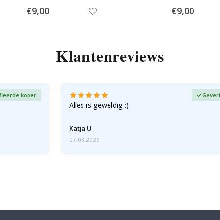
Special
Special
€9,00
€9,00
Price
Price
Klantenreviews
fieerde koper
Geveri
Alles is geweldig :)
Katja U
07.08.2026