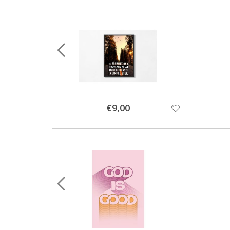
Special
€9,00
Price