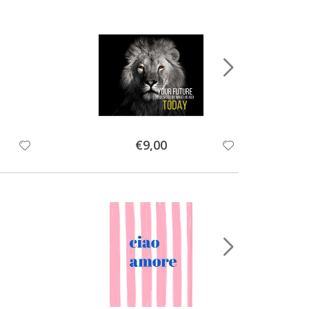
Special
€9,00
Price