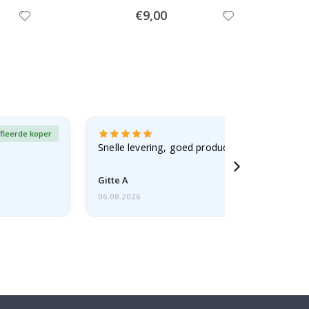
Special
€9,00
Price
fieerde koper
Gever
Snelle levering, goed product
Gitte A
06.08.2026