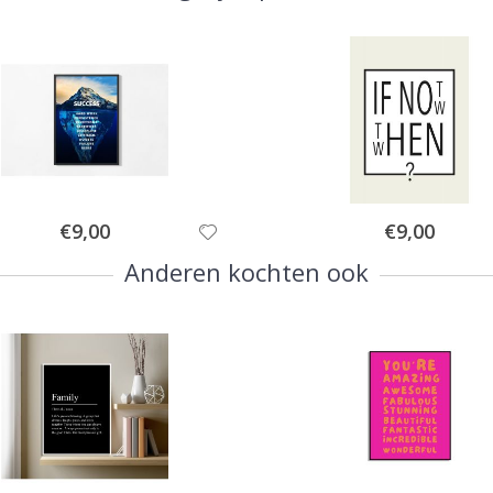
Special
Special
€9,00
€9,00
Price
Price
Anderen kochten ook