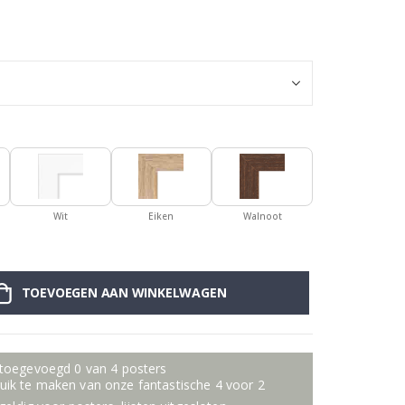
Poster - Chanel
Wit
Eiken
Walnoot
TOEVOEGEN AAN WINKELWAGEN
 toegevoegd 0 van 4 posters
ik te maken van onze fantastische 4 voor 2