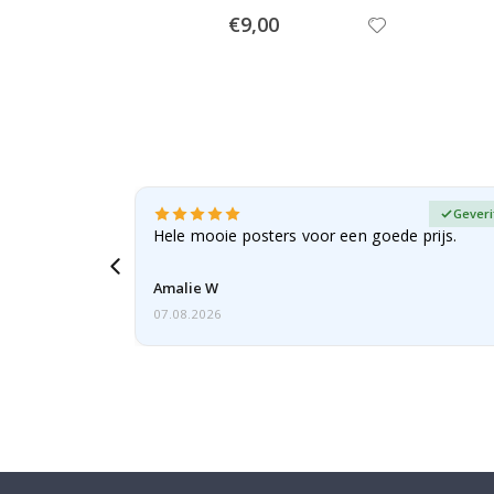
Special
€9,00
Price
fieerde koper
Geveri
erd als
Hele mooie posters voor een goede prijs.
 bestelling,
Amalie W
07.08.2026