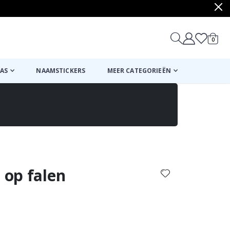
produ
0
winkel
AS
NAAMSTICKERS
MEER CATEGORIEËN
Mand
Naar de kassa
 op falen