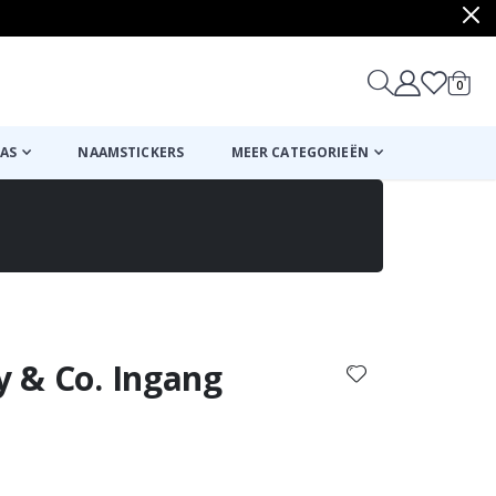
produ
0
winkel
AS
NAAMSTICKERS
MEER CATEGORIEËN
Mand
Naar de kassa
ny & Co. Ingang