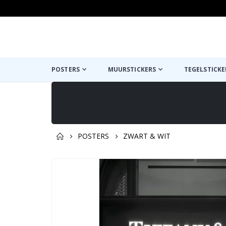
POSTERS
MUURSTICKERS
TEGELSTICKE
POSTERS
ZWART & WIT
Misschien vind je dit ook l
Ga
naar
het
einde
van
de