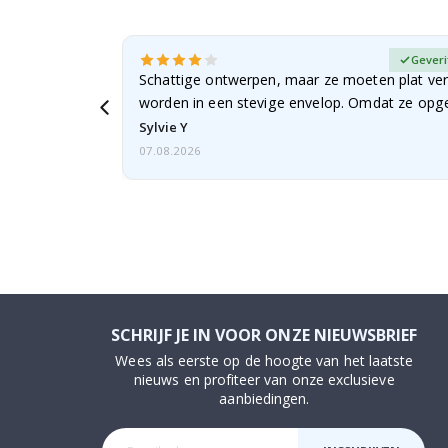
fieerde koper
Geveri
Schattige ontwerpen, maar ze moeten plat ve
worden in een stevige envelop. Omdat ze opg
beetje…
Sylvie Y
07.08.2026
SCHRIJF JE IN VOOR ONZE NIEUWSBRIEF
Wees als eerste op de hoogte van het laatste
nieuws en profiteer van onze exclusieve
aanbiedingen.