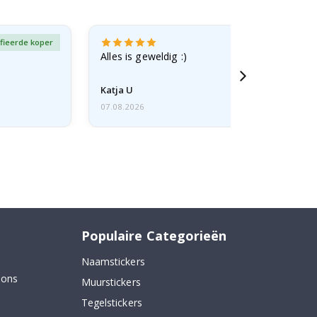
fieerde koper
Gever
Alles is geweldig :)
Katja U
07.08.2026
Populaire Categorieën
Naamstickers
 ons
Muurstickers
Tegelstickers