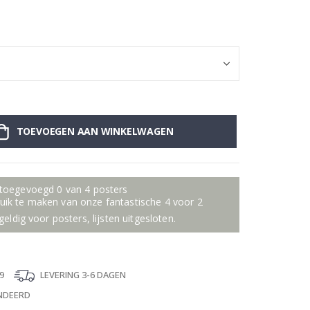
Poster - Chanel
TOEVOEGEN AAN WINKELWAGEN
 toegevoegd 0 van 4 posters
ik te maken van onze fantastische 4 voor 2
geldig voor posters, lijsten uitgesloten.
9
LEVERING 3-6 DAGEN
NDEERD