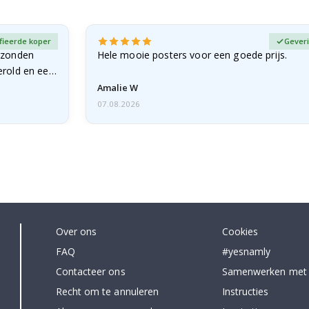
fieerde koper
Geveri
rzonden
Hele mooie posters voor een goede prijs.
erold en een
Amalie W
07.08.2026
Over ons
Cookies
FAQ
#yesnamly
Contacteer ons
Samenwerken met
Recht om te annuleren
Instructies