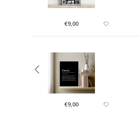
Special
€9,00
Price
Special
€9,00
Price