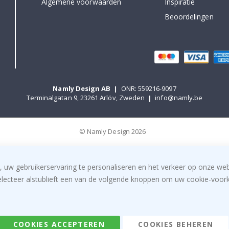
Algemene voorwaarden
Inspiratie
Beoordelingen
Namly Design AB
|
ONR: 559216-9097
Terminalgatan 9, 23261 Arlöv, Zweden
|
info@namly.be
© Namly Design 2026
, uw gebruikerservaring te personaliseren en het verkeer op onze we
electeer alstublieft een van de volgende knoppen om uw cookie-voorke
COOKIES ACCEPTEREN
COOKIES BEHEREN