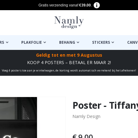
Gratis verzending vanaf
€39.00
.
RS
PLAKFOLIE
BEHANG
STICKERS
CANV
Geldig tot
en met 9 Augustus
KOOP 4 POSTERS – BETAAL ER MAAR 2!
Voeg 4 posters toe aan je winkelwagen, de korting wordt automatisch verrekend bij het afrekenen!
euk ✔
Poster - Tiffa
Namly Design
€ 9,00