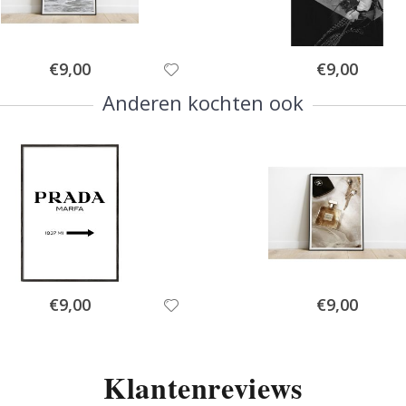
Special
Special
€9,00
€9,00
Price
Price
Anderen kochten ook
Special
Special
€9,00
€9,00
Price
Price
Klantenreviews