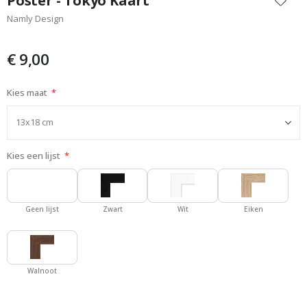
Poster - Tokyo Kaart
het
Namly Design
begin
van
de
€ 9,00
afbeeldingen-
gallerij
Kies maat
Kies een lijst
Geen lijst
Zwart
Wit
Eiken
Walnoot