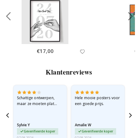
Special
€17,00
Sp
€
Price
Pr
Klantenreviews
Schattige ontwerpen,
Hele mooie posters voor
All
maar ze moeten plat
een goede prijs.
verzonden worden in een
stevige envelop. Omdat
ze opgerold en een
Sylvie Y
Amalie W
Ka
beetje…
Geverifieerde koper
Geverifieerde koper
07.08.2026
07.08.2026
07.