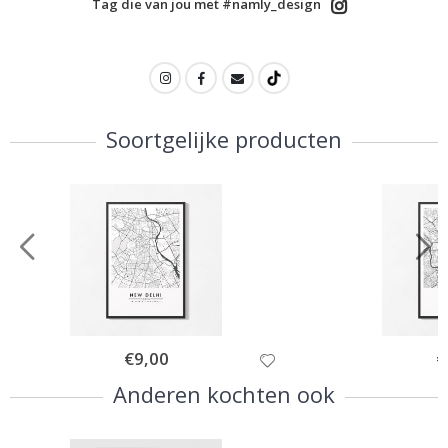
Tag die van jou met #namly_design
Soortgelijke producten
Special
€9,00
Sp
€
Price
Pr
Anderen kochten ook