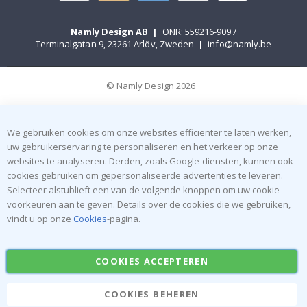
Namly Design AB
|
ONR: 559216-9097
Terminalgatan 9, 23261 Arlöv, Zweden
|
info@namly.be
© Namly Design 2026
We gebruiken cookies om onze websites efficiënter te laten werken,
uw gebruikerservaring te personaliseren en het verkeer op onze
websites te analyseren. Derden, zoals Google-diensten, kunnen ook
cookies gebruiken om gepersonaliseerde advertenties te leveren.
Selecteer alstublieft een van de volgende knoppen om uw cookie-
voorkeuren aan te geven. Details over de cookies die we gebruiken,
vindt u op onze
Cookies
-pagina.
COOKIES ACCEPTEREN
COOKIES BEHEREN