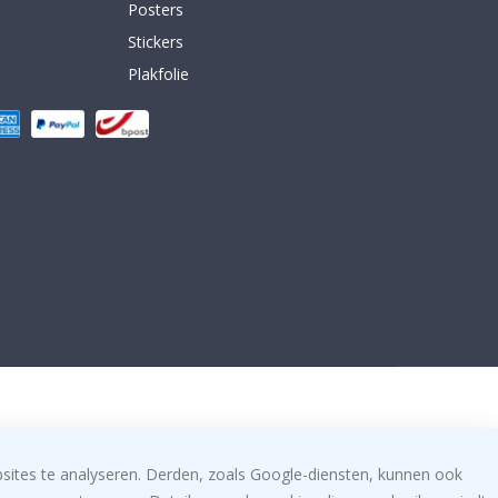
Posters
Stickers
Plakfolie
bsites te analyseren. Derden, zoals Google-diensten, kunnen ook