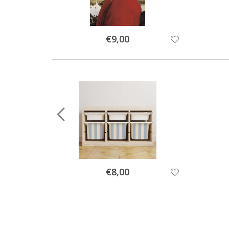
Special
€9,00
Price
Special
€8,00
Price