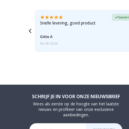
fieerde koper
Geveri
n dochter
Snelle levering, goed product
Gitte A
06.08.2026
SCHRIJF JE IN VOOR ONZE NIEUWSBRIEF
Wees als eerste op de hoogte van het laatste
nieuws en profiteer van onze exclusieve
aanbiedingen.