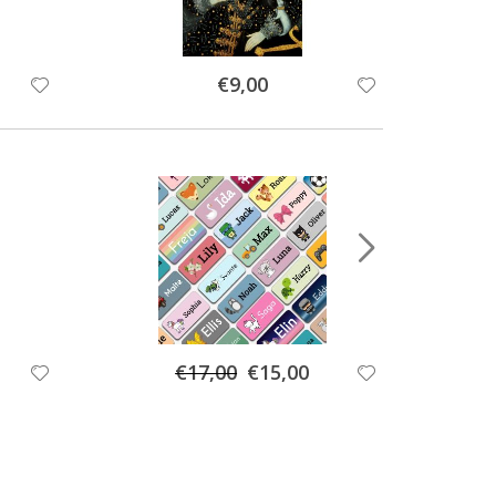
Special
€9,00
Price
Special
€17,00
€15,00
Price