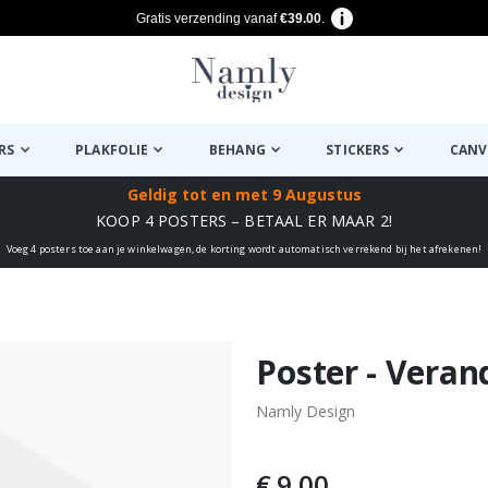
Gratis verzending vanaf
€39.00
.
RS
PLAKFOLIE
BEHANG
STICKERS
CANV
Geldig tot
en met 9 Augustus
KOOP 4 POSTERS – BETAAL ER MAAR 2!
Voeg 4 posters toe aan je winkelwagen, de korting wordt automatisch verrekend bij het afrekenen!
euk ✔
Poster - Veran
Namly Design
€ 9,00