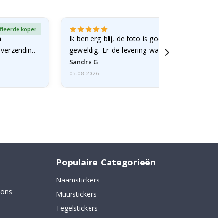
fieerde koper
Gever
n
Ik ben erg blij, de foto is goed gelukt en de lij
e verzending
geweldig. En de levering was snel.
Sandra G
05.08.2026
Populaire Categorieën
Naamstickers
 ons
Muurstickers
Tegelstickers