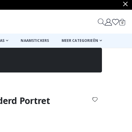
produ
0
winkel
AS
NAAMSTICKERS
MEER CATEGORIEËN
Mand
Naar de kassa
derd Portret