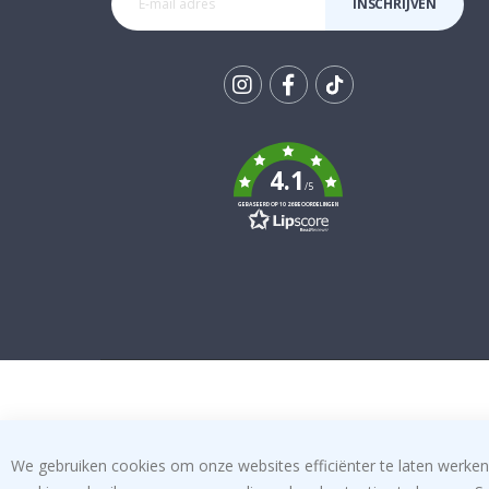
INSCHRIJVEN
Tik
To
k
4.1
/5
GEBASEERD OP 1026 BEOORDELINGEN
We gebruiken cookies om onze websites efficiënter te laten werken