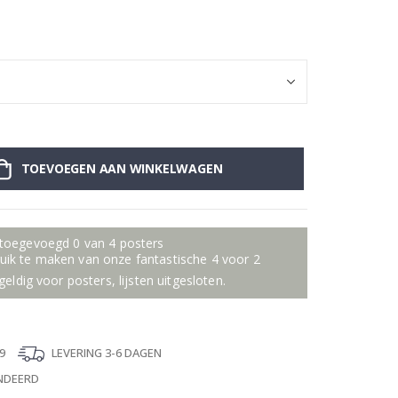
Muursticker - K
TOEVOEGEN AAN WINKELWAGEN
 toegevoegd 0 van 4 posters
ik te maken van onze fantastische 4 voor 2
geldig voor posters, lijsten uitgesloten.
9
LEVERING 3-6 DAGEN
NDEERD