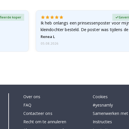
fieerde koper
Geveri
Ik heb onlangs een prinsessenposter voor mij
kleindochter besteld. De poster was tijdens d
licht…
Renea L
05.08.2026
Over ons
Cookies
FAQ
#yesnamly
Contacteer ons
Samenwerken met
Recht om te annuleren
Instructies