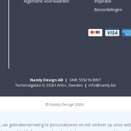
Algemene voorwaarden
Inspiratie
Beoordelingen
Namly Design AB
|
ONR: 559216-9097
Terminalgatan 9, 23261 Arlöv, Zweden
|
info@namly.be
© Namly Design 2026
, uw gebruikerservaring te personaliseren en het verkeer op onze we