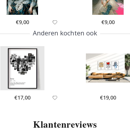
Special
Special
€9,00
€9,00
Price
Price
Anderen kochten ook
Special
Special
€17,00
€19,00
Price
Price
Klantenreviews