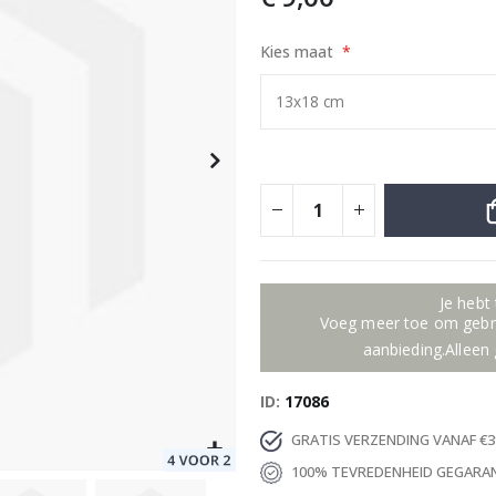
Kies maat
Posters - Scandinavische kinderslaapkamerdecoratie #02 / Set van 3
Special
25,00 €
Price
Je hebt
Voeg meer toe om gebru
aanbieding.Alleen 
ID
17086
GRATIS VERZENDING VANAF €3
100% TEVREDENHEID GEGARA