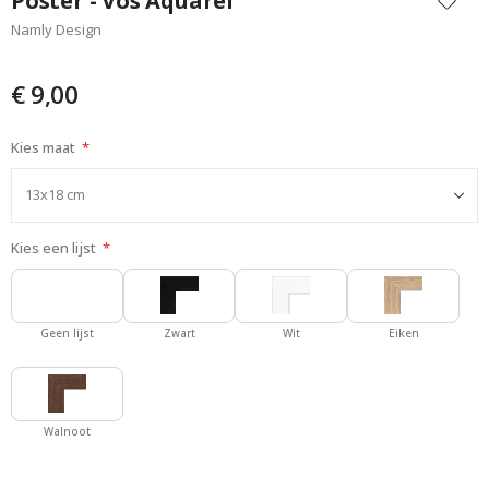
Poster - Vos Aquarel
het
Namly Design
begin
van
de
€ 9,00
afbeeldingen-
gallerij
Kies maat
Kies een lijst
Geen lijst
Zwart
Wit
Eiken
Walnoot