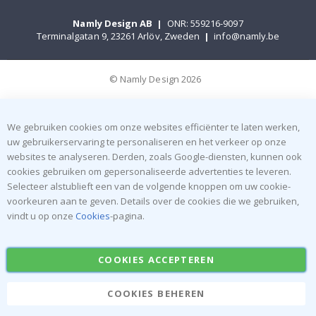
Namly Design AB
|
ONR: 559216-9097
Terminalgatan 9, 23261 Arlöv, Zweden
|
info@namly.be
© Namly Design 2026
We gebruiken cookies om onze websites efficiënter te laten werken,
uw gebruikerservaring te personaliseren en het verkeer op onze
websites te analyseren. Derden, zoals Google-diensten, kunnen ook
cookies gebruiken om gepersonaliseerde advertenties te leveren.
Selecteer alstublieft een van de volgende knoppen om uw cookie-
voorkeuren aan te geven. Details over de cookies die we gebruiken,
vindt u op onze
Cookies
-pagina.
COOKIES ACCEPTEREN
COOKIES BEHEREN