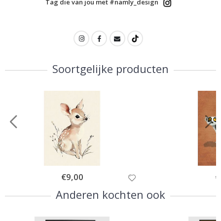
Tag die van jou met #namly_design
Soortgelijke producten
Special
€9,00
Sp
€
Price
Pr
Anderen kochten ook