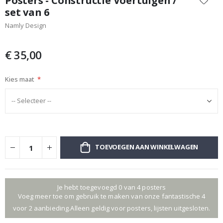
Posters - Constructie Voertuigen /
het
set van 6
begin
Namly Design
van
de
afbeeldingen-
€ 35,00
gallerij
Kies maat
TOEVOEGEN AAN WINKELWAGEN
Je hebt toegevoegd 0 van 4 posters
Voeg meer toe om gebruik te maken van onze fantastische 4
voor 2 aanbieding.Alleen geldig voor posters, lijsten uitgesloten.