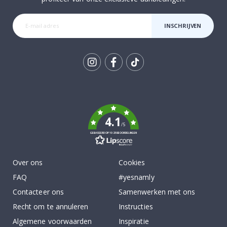
INSCHRIJVEN
Tik
To
k
4.1
/5
GEBASEERD OP 1025 BEOORDELINGEN
Over ons
Cookies
FAQ
#yesnamly
Contacteer ons
Samenwerken met ons
Recht om te annuleren
Instructies
Algemene voorwaarden
Inspiratie