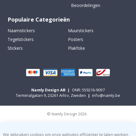
Beoordelingen
Populaire Categorieën
Naamstickers
Muurstickers
Tegelstickers
Posters
Stickers
Plakfolie
Namly Design AB
|
ONR: 559216-9097
Terminalgatan 9, 23261 Arlöv, Zweden
|
info@namly.be
© Namly Design 2026
We gebruiken cookies om onze websites efficiënter te laten werken,