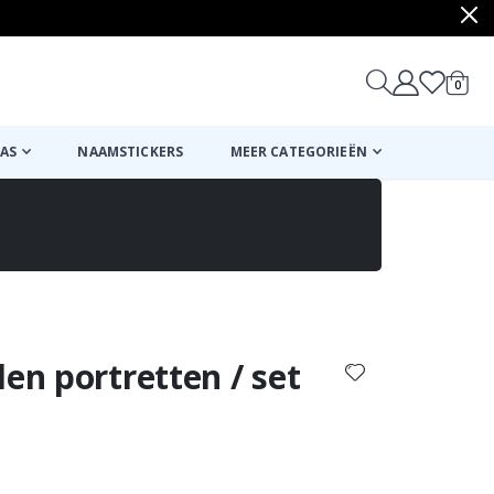
produ
0
winkel
AS
NAAMSTICKERS
MEER CATEGORIEËN
Mand
Naar de kassa
den portretten / set
ordeling:
n: