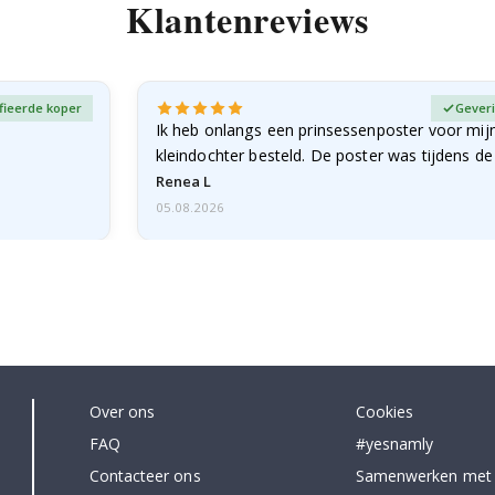
Klantenreviews
fieerde koper
Geveri
Ik heb onlangs een prinsessenposter voor mij
kleindochter besteld. De poster was tijdens d
licht…
Renea L
05.08.2026
Over ons
Cookies
FAQ
#yesnamly
Contacteer ons
Samenwerken met