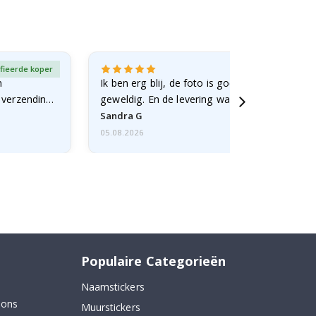
fieerde koper
Gever
n
Ik ben erg blij, de foto is goed gelukt en de lij
e verzending
geweldig. En de levering was snel.
Sandra G
05.08.2026
Populaire Categorieën
Naamstickers
 ons
Muurstickers