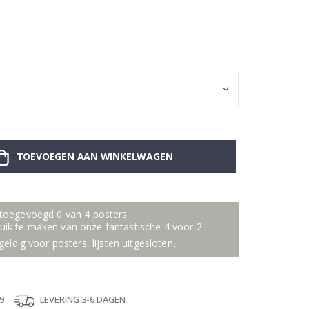
Zelfklevende st
TOEVOEGEN AAN WINKELWAGEN
 toegevoegd 0 van 4 posters
ik te maken van onze fantastische 4 voor 2
geldig voor posters, lijsten uitgesloten.
9
LEVERING 3-6 DAGEN