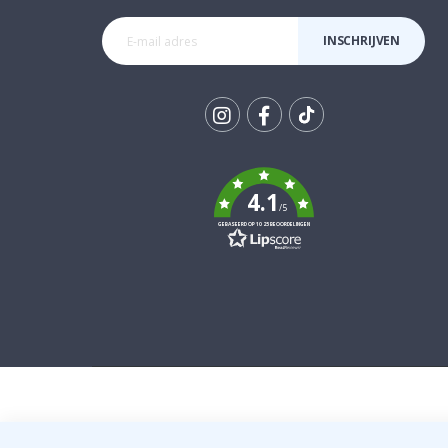
INSCHRIJVEN
Tik
To
k
4.1
/5
GEBASEERD OP 1025 BEOORDELINGEN