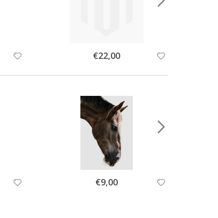
Special
€22,00
Price
Special
€9,00
Price