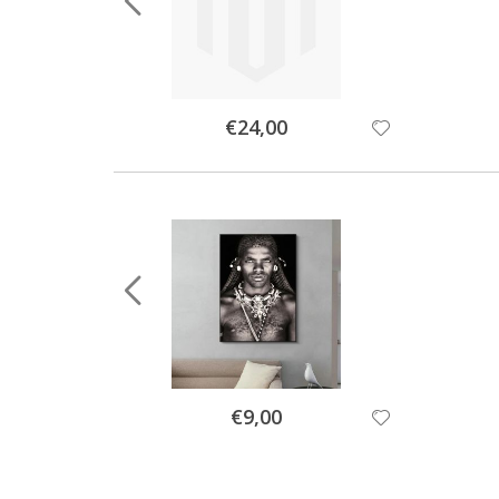
Special
€24,00
Price
Special
€9,00
Price