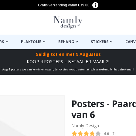
Gratis verzending vanaf
€39.00
.
RS
PLAKFOLIE
BEHANG
STICKERS
CANV
Geldig tot
en met 9 Augustus
KOOP 4 POSTERS – BETAAL ER MAAR 2!
Voeg 4 posters toe aan je winkelwagen, de korting wordt automatisch verrekend bij het afrekenen!
euk ✔
Posters - Paar
van 6
Namly Design
Gemiddelde beo
4.0
(
aantal stemme
1
)