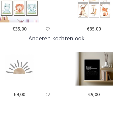
Special
Special
€35,00
€35,00
Price
Price
Anderen kochten ook
Special
Special
€9,00
€9,00
Price
Price