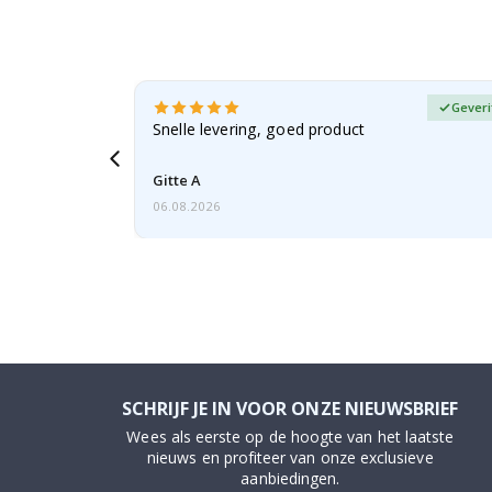
fieerde koper
Geveri
n dochter
Snelle levering, goed product
Gitte A
06.08.2026
SCHRIJF JE IN VOOR ONZE NIEUWSBRIEF
Wees als eerste op de hoogte van het laatste
nieuws en profiteer van onze exclusieve
aanbiedingen.