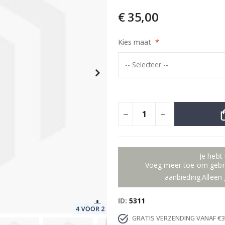
€ 35,00
Kies maat
Special
9,00 €
Price
Je hebt
Voeg meer toe om gebru
aanbieding.Alleen 
ID
5311
GRATIS VERZENDING VANAF €3