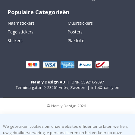
Populaire Categorieën
Naamstickers
Muurstickers
Tegelstickers
Posters
Stickers
Plakfolie
Namly Design AB
|
ONR: 559216-9097
Terminalgatan 9, 23261 Arlöv, Zweden
|
info@namly.be
© Namly Design 2026
We gebruiken cookies om onze websites efficiënter te laten werken,
uw gebruikerservaring te personaliseren en het verkeer op onze