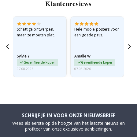
Klantenreviews
Schattige ontwerpen,
Hele mooie posters voor
All
maar ze moeten plat
een goede prijs.
verzonden worden in een
stevige envelop. Omdat
ze opgerold en een
Sylvie Y
Amalie W
Ka
beetje…
Geverifieerde koper
Geverifieerde koper
07.08.2026
07.08.2026
07.
SCHRIJF JE IN VOOR ONZE NIEUWSBRIEF
Wees als eerste op de hoogte van het laatste nieuws en
profiteer van onze exclusieve aanbiedingen.