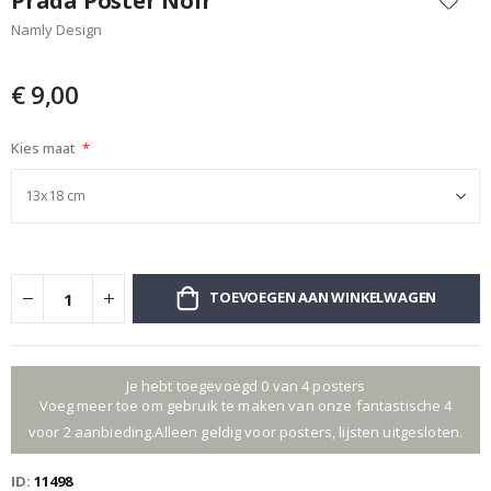
Prada Poster Noir
het
Namly Design
begin
van
de
€ 9,00
afbeeldingen-
gallerij
Kies maat
TOEVOEGEN AAN WINKELWAGEN
Je hebt toegevoegd 0 van 4 posters
Voeg meer toe om gebruik te maken van onze fantastische 4
voor 2 aanbieding.Alleen geldig voor posters, lijsten uitgesloten.
ID
11498