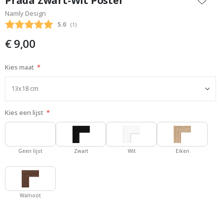
Prada Zwart-Wit Poster
het
Namly Design
begin
Gemiddelde beoordeling:
5.0
(
aantal stemmen:
1
)
van
de
€ 9,00
afbeeldingen-
gallerij
Kies maat
Kies een lijst
Geen lijst
Zwart
Wit
Eiken
Walnoot