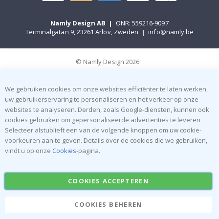
Namly Design AB
|
ONR: 559216-9097
Terminalgatan 9, 23261 Arlöv, Zweden
|
info@namly.be
© Namly Design 2026
We gebruiken cookies om onze websites efficiënter te laten werken,
uw gebruikerservaring te personaliseren en het verkeer op onze
websites te analyseren. Derden, zoals Google-diensten, kunnen ook
cookies gebruiken om gepersonaliseerde advertenties te leveren.
Selecteer alstublieft een van de volgende knoppen om uw cookie-
voorkeuren aan te geven. Details over de cookies die we gebruiken,
vindt u op onze
Cookies
-pagina.
COOKIES ACCEPTEREN
COOKIES BEHEREN