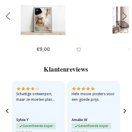
Special
€9,00
Sp
€
Price
Pr
Klantenreviews
Schattige ontwerpen,
Hele mooie posters voor
All
maar ze moeten plat
een goede prijs.
verzonden worden in een
stevige envelop. Omdat
ze opgerold en een
Sylvie Y
Amalie W
Ka
beetje…
Geverifieerde koper
Geverifieerde koper