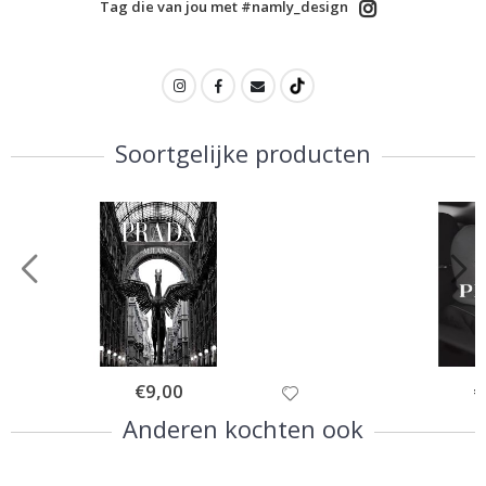
Tag die van jou met #namly_design
Soortgelijke producten
Special
€9,00
Sp
€
Price
Pr
Anderen kochten ook