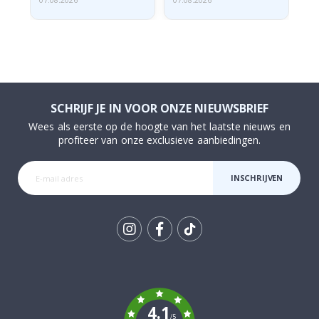
07.08.2026
07.08.2026
07.
SCHRIJF JE IN VOOR ONZE NIEUWSBRIEF
Wees als eerste op de hoogte van het laatste nieuws en
profiteer van onze exclusieve aanbiedingen.
INSCHRIJVEN
Tik
To
k
4.1
/5