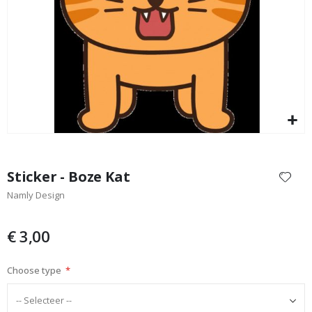
Special
9,00 €
Price
Ga
naar
Sticker - Boze Kat
het
Namly Design
begin
van
de
€ 3,00
afbeeldingen-
gallerij
Choose type