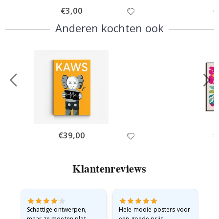
Special
€3,00
Sp
€
Price
Pr
Anderen kochten ook
Special
€39,00
Sp
€
Price
Pr
Klantenreviews
Schattige ontwerpen,
Hele mooie posters voor
All
maar ze moeten plat
een goede prijs.