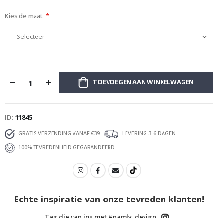
Kies de maat
TOEVOEGEN AAN WINKELWAGEN
ID
11845
GRATIS VERZENDING VANAF €39
LEVERING 3-6 DAGEN
100% TEVREDENHEID GEGARANDEERD
Echte inspiratie van onze tevreden klanten!
Tag die van jou met #namly_design