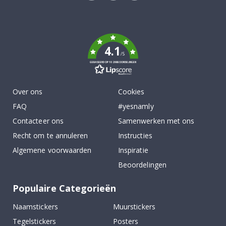
Tik
To
k
4.1
/5
GEBASEERD OP 1029 BEOORDELINGEN
Over ons
Cookies
FAQ
#yesnamly
Contacteer ons
Samenwerken met ons
Recht om te annuleren
Instructies
Algemene voorwaarden
Inspiratie
Beoordelingen
Populaire Categorieën
Naamstickers
Muurstickers
Tegelstickers
Posters