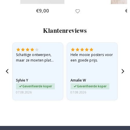
Special
€9,00
Spe
€
Price
Pri
Klantenreviews
Schattige ontwerpen,
Hele mooie posters voor
All
maar ze moeten plat
een goede prijs.
verzonden worden in een
stevige envelop. Omdat
ze opgerold en een
Sylvie Y
Amalie W
Ka
beetje…
Geverifieerde koper
Geverifieerde koper
07.08.2026
07.08.2026
07.