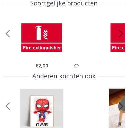
Soortgelijke producten
Special
€2,00
Sp
€
Price
Pr
Anderen kochten ook