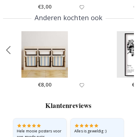
Special
€3,00
Sp
€
Price
Pr
Anderen kochten ook
Special
€8,00
Spe
€
Price
Pri
Klantenreviews
e
Hele mooie posters voor
Alles is geweldig :)
Sn
een goede prijs.
pr