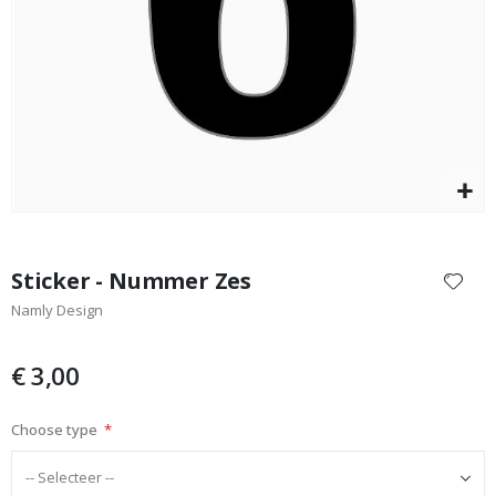
Set van 3
Special
25,00 €
Price
Ga
naar
Sticker - Nummer Zes
het
Namly Design
begin
van
de
€ 3,00
afbeeldingen-
gallerij
Choose type