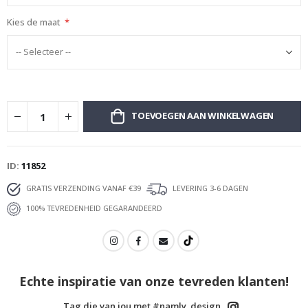
Kies de maat
TOEVOEGEN AAN WINKELWAGEN
ID
11852
GRATIS VERZENDING VANAF €39
LEVERING 3-6 DAGEN
100% TEVREDENHEID GEGARANDEERD
Echte inspiratie van onze tevreden klanten!
Tag die van jou met #namly_design