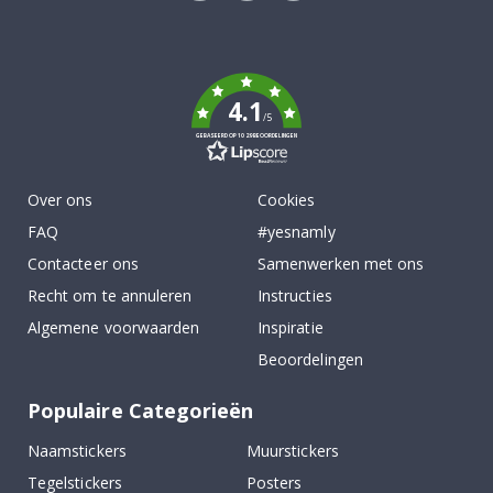
Tik
To
k
4.1
/5
GEBASEERD OP 1029 BEOORDELINGEN
Over ons
Cookies
FAQ
#yesnamly
Contacteer ons
Samenwerken met ons
Recht om te annuleren
Instructies
Algemene voorwaarden
Inspiratie
Beoordelingen
Populaire Categorieën
Naamstickers
Muurstickers
Tegelstickers
Posters