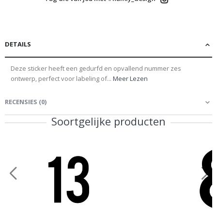
DETAILS
Deze sticker heeft een gedurfd en opvallend nummer zes
ontwerp, perfect voor labeling of...
Meer Lezen
RECENSIES
(
0
)
Soortgelijke producten