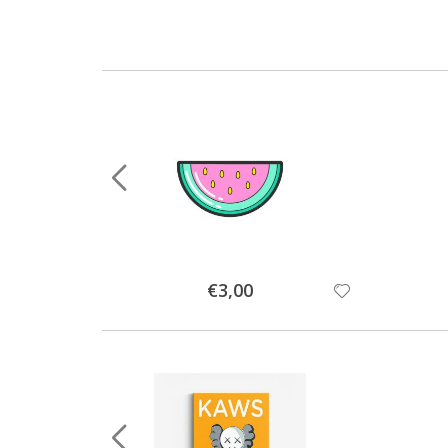
Special
€3,00
Price