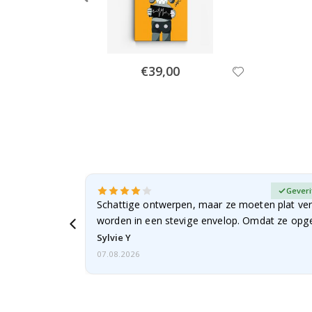
Special
€39,00
Price
fieerde koper
Geveri
Schattige ontwerpen, maar ze moeten plat ve
worden in een stevige envelop. Omdat ze opg
beetje…
Sylvie Y
07.08.2026