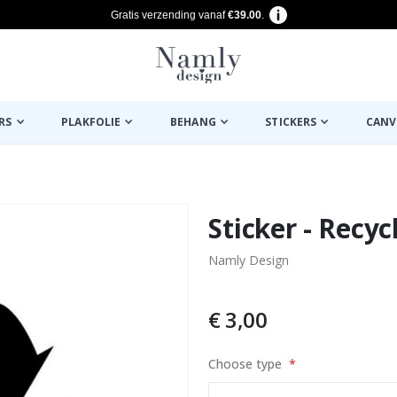
Gratis verzending vanaf
€39.00
.
RS
PLAKFOLIE
BEHANG
STICKERS
CANV
euk ✔
Sticker - Recy
Namly Design
€ 3,00
Choose type