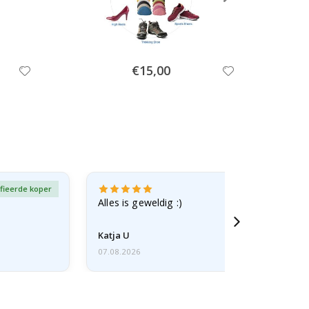
Special
€15,00
Price
fieerde koper
Gever
Alles is geweldig :)
Katja U
07.08.2026