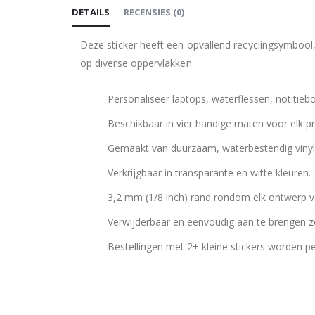
DETAILS
RECENSIES
(
0
)
de
afbeeldingen-
Deze sticker heeft een opvallend recyclingsymboo
gallerij
op diverse oppervlakken.
Personaliseer laptops, waterflessen, notitie
Beschikbaar in vier handige maten voor elk pr
Gemaakt van duurzaam, waterbestendig vinyl
Verkrijgbaar in transparante en witte kleuren.
3,2 mm (1/8 inch) rand rondom elk ontwerp voo
Verwijderbaar en eenvoudig aan te brengen zo
Bestellingen met 2+ kleine stickers worden p