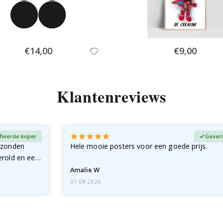
Special
Special
€14,00
€9,00
Price
Price
Klantenreviews
fieerde koper
Geveri
rzonden
Hele mooie posters voor een goede prijs.
erold en een
Amalie W
07.08.2026