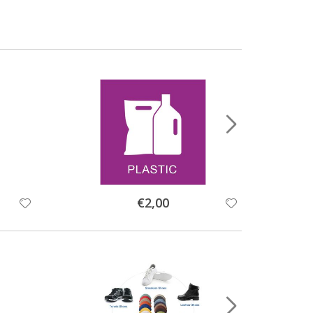
Special
€2,00
Price