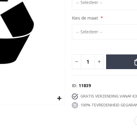
Special
9,00 €
Price
Kies de maat
ID
11839
GRATIS VERZENDING VANAF €3
100% TEVREDENHEID GEGARA