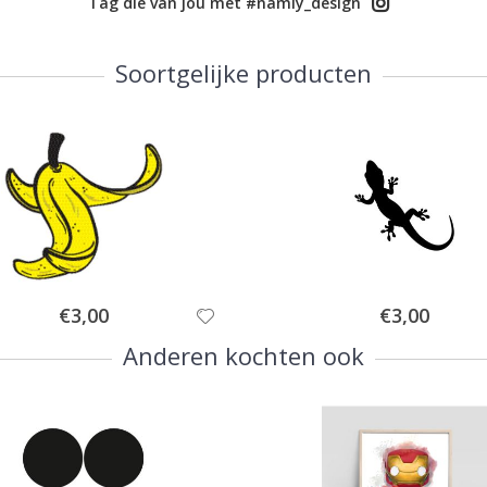
Tag die van jou met #namly_design
Soortgelijke producten
Special
Special
€3,00
€3,00
Price
Price
Anderen kochten ook