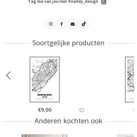
Tag die van jou met #namly_design
Soortgelijke producten
Special
€9,00
Sp
€
Price
Pr
Anderen kochten ook