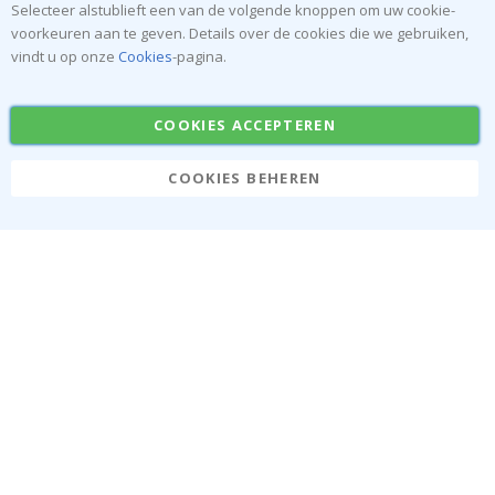
Selecteer alstublieft een van de volgende knoppen om uw cookie-
voorkeuren aan te geven. Details over de cookies die we gebruiken,
vindt u op onze
Cookies
-pagina.
COOKIES ACCEPTEREN
SCHRIJF JE IN VOOR ONZE NIEUWSBRIEF
COOKIES BEHEREN
Wees als eerste op de hoogte van het laatste nieuws en
profiteer van onze exclusieve aanbiedingen.
INSCHRIJVEN
Tik
To
k
4.1
/5