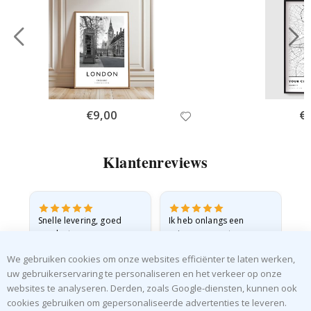
Special
€9,00
Spe
€
Price
Pri
Klantenreviews
 en
Snelle levering, goed
Ik heb onlangs een
Ik 
product
prinsessenposter voor
goe
ad
mijn kleindochter
oo
We gebruiken cookies om onze websites efficiënter te laten werken,
d
besteld. De poster was
lev
tijdens de verzending
uw gebruikerservaring te personaliseren en het verkeer op onze
Gitte A
Renea L
Sa
licht…
websites te analyseren. Derden, zoals Google-diensten, kunnen ook
Geverifieerde koper
Geverifieerde koper
cookies gebruiken om gepersonaliseerde advertenties te leveren.
06.08.2026
05.08.2026
05.