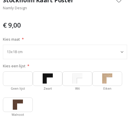
Stockholm Kaart Poster
het
Namly Design
begin
van
de
€ 9,00
afbeeldingen-
gallerij
Kies maat
Kies een lijst
Geen lijst
Zwart
Wit
Eiken
Walnoot