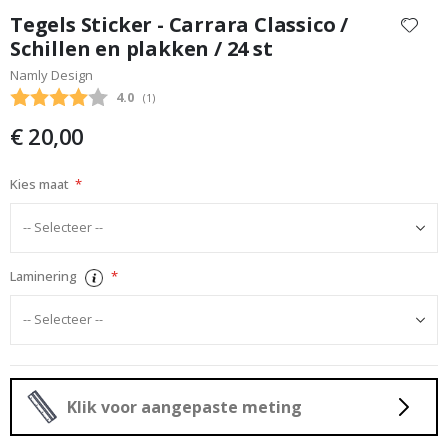
naar
Tegels Sticker - Carrara Classico /
het
Schillen en plakken / 24 st
begin
Namly Design
van
de
Gemiddelde beoordeling:
4.0
(
aantal stemmen:
1
)
afbeeldingen-
€ 20,00
gallerij
Kies maat
Laminering
Klik voor aangepaste meting