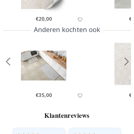
Special
€20,00
Spe
€
Price
Pri
Anderen kochten ook
Special
€35,00
Spe
€
Price
Pri
Klantenreviews