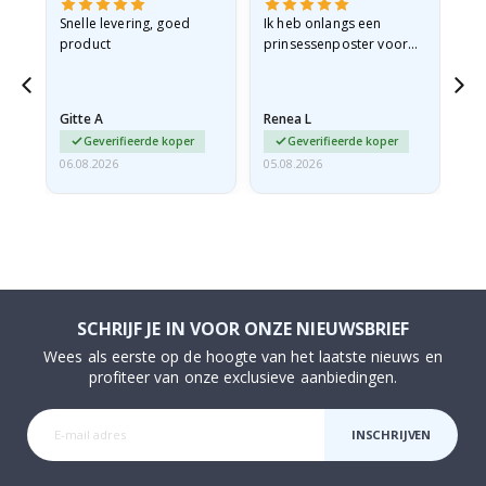
 en
Snelle levering, goed
Ik heb onlangs een
Ik 
product
prinsessenposter voor
goe
ad
mijn kleindochter
oo
d
besteld. De poster was
lev
tijdens de verzending
Gitte A
Renea L
Sa
licht…
Geverifieerde koper
Geverifieerde koper
06.08.2026
05.08.2026
05.
SCHRIJF JE IN VOOR ONZE NIEUWSBRIEF
Wees als eerste op de hoogte van het laatste nieuws en
profiteer van onze exclusieve aanbiedingen.
INSCHRIJVEN