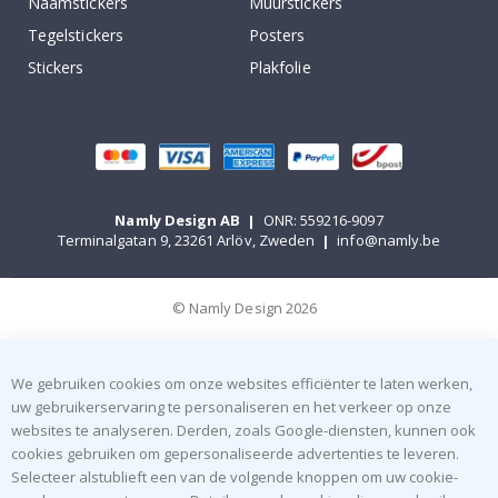
Naamstickers
Muurstickers
Tegelstickers
Posters
Stickers
Plakfolie
Namly Design AB
|
ONR: 559216-9097
Terminalgatan 9, 23261 Arlöv, Zweden
|
info@namly.be
© Namly Design 2026
We gebruiken cookies om onze websites efficiënter te laten werken,
uw gebruikerservaring te personaliseren en het verkeer op onze
websites te analyseren. Derden, zoals Google-diensten, kunnen ook
cookies gebruiken om gepersonaliseerde advertenties te leveren.
Selecteer alstublieft een van de volgende knoppen om uw cookie-