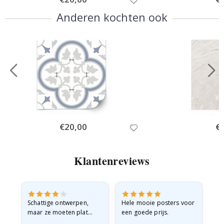
Price
Pri
Anderen kochten ook
Special
€20,00
Spe
€
Price
Pri
Klantenreviews
Schattige ontwerpen,
Hele mooie posters voor
All
maar ze moeten plat
een goede prijs.
verzonden worden in een