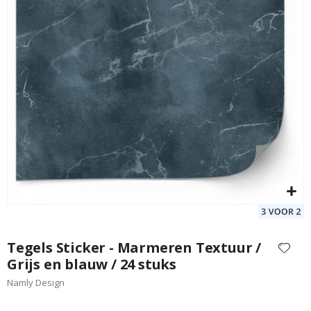
afbeeldingen-
gallerij
Tegels Sticker - Licht en Donkergroen / Rechthoekig / Set
Gr
van 24
Special
9,00 €
Price
Ga
naar
Tegels Sticker - Marmeren Textuur /
het
Grijs en blauw / 24 stuks
begin
Namly Design
van
de