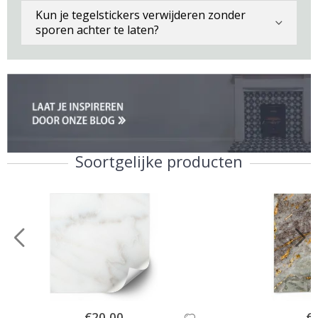
Kun je tegelstickers verwijderen zonder
sporen achter te laten?
Soortgelijke producten
Special
€20,00
Spe
€