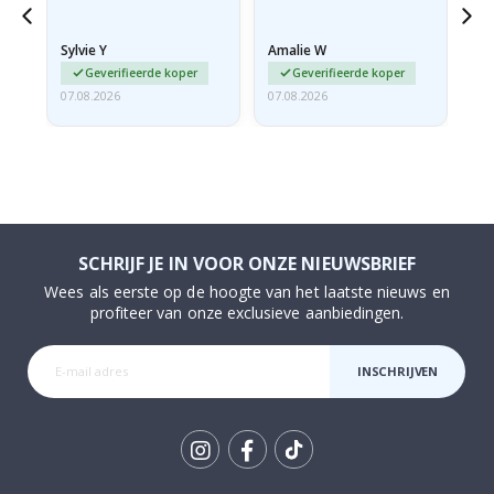
stevige envelop. Omdat
ze opgerold en een
Sylvie Y
Amalie W
Ka
beetje…
Geverifieerde koper
Geverifieerde koper
07.08.2026
07.08.2026
07.
SCHRIJF JE IN VOOR ONZE NIEUWSBRIEF
Wees als eerste op de hoogte van het laatste nieuws en
profiteer van onze exclusieve aanbiedingen.
INSCHRIJVEN
Tik