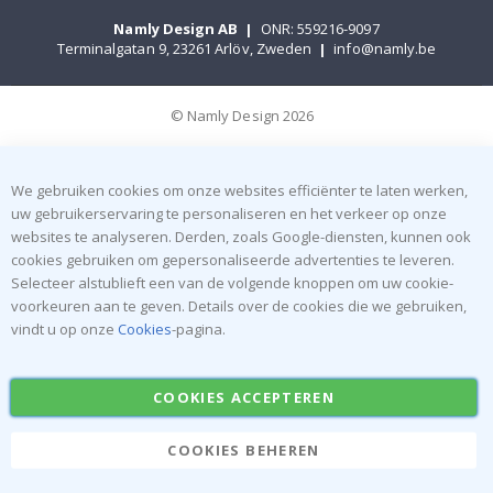
Namly Design AB
|
ONR: 559216-9097
Terminalgatan 9, 23261 Arlöv, Zweden
|
info@namly.be
© Namly Design 2026
We gebruiken cookies om onze websites efficiënter te laten werken,
uw gebruikerservaring te personaliseren en het verkeer op onze
websites te analyseren. Derden, zoals Google-diensten, kunnen ook
cookies gebruiken om gepersonaliseerde advertenties te leveren.
Selecteer alstublieft een van de volgende knoppen om uw cookie-
voorkeuren aan te geven. Details over de cookies die we gebruiken,
vindt u op onze
Cookies
-pagina.
COOKIES ACCEPTEREN
COOKIES BEHEREN