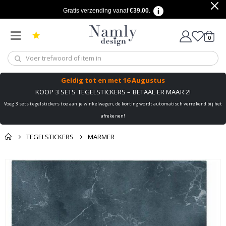
Gratis verzending vanaf
€39.00
.
produ
0
winkel
Geldig tot
en met 16 Augustus
KOOP 3 SETS TEGELSTICKERS – BETAAL ER MAAR 2!
Voeg 3 sets tegelstickers toe aan je winkelwagen, de korting wordt automatisch verrekend bij het
afrekenen!
TEGELSTICKERS
MARMER
Misschien vind je dit
Mand
Ga
ook leuk ✔
naar
Naar de kassa
het
einde
van
de