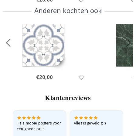
Price
Pri
Anderen kochten ook
Special
€20,00
Sp
€
Price
Pr
Klantenreviews
e
Hele mooie posters voor
Alles is geweldig :)
Sn
een goede prijs.
pr