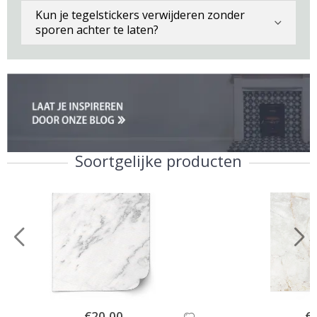
Kun je tegelstickers verwijderen zonder
sporen achter te laten?
Soortgelijke producten
Special
€20,00
Spe
€