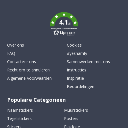
To
k
4.1
/5
GEBASEERD OP 1029 BEOORDELINGEN
Over ons
Cookies
FAQ
#yesnamly
Contacteer ons
Samenwerken met ons
Recht om te annuleren
Instructies
Algemene voorwaarden
Inspiratie
Beoordelingen
Populaire Categorieën
Naamstickers
Muurstickers
Tegelstickers
Posters
Stickers
Plakfolie