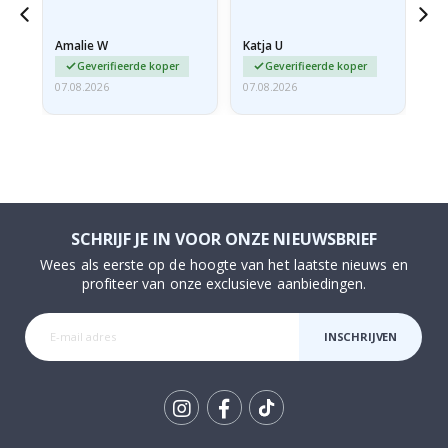
 de
Amalie W
Katja U
Gi
Geverifieerde koper
Geverifieerde koper
07.08.2026
07.08.2026
06.
SCHRIJF JE IN VOOR ONZE NIEUWSBRIEF
Wees als eerste op de hoogte van het laatste nieuws en
profiteer van onze exclusieve aanbiedingen.
INSCHRIJVEN
Tik