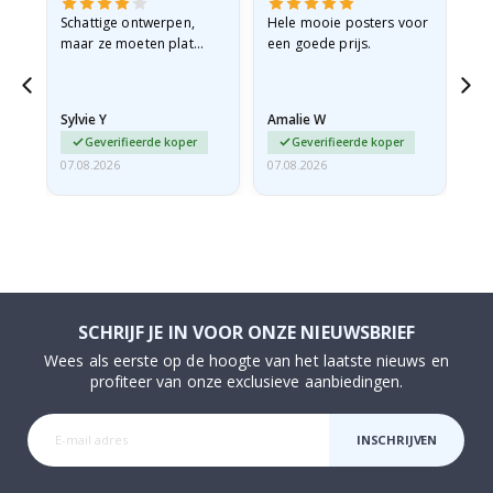
Schattige ontwerpen,
Hele mooie posters voor
All
maar ze moeten plat
een goede prijs.
verzonden worden in een
stevige envelop. Omdat
ze opgerold en een
Sylvie Y
Amalie W
Ka
beetje…
Geverifieerde koper
Geverifieerde koper
07.08.2026
07.08.2026
07.
SCHRIJF JE IN VOOR ONZE NIEUWSBRIEF
Wees als eerste op de hoogte van het laatste nieuws en
profiteer van onze exclusieve aanbiedingen.
INSCHRIJVEN