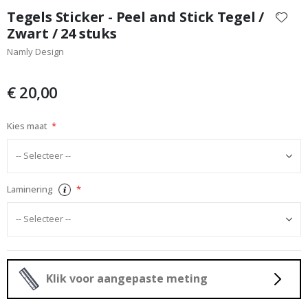
naar
Tegels Sticker - Peel and Stick Tegel /
het
Zwart / 24 stuks
begin
Namly Design
van
de
afbeeldingen-
€ 20,00
gallerij
Kies maat
Laminering
Klik voor aangepaste meting