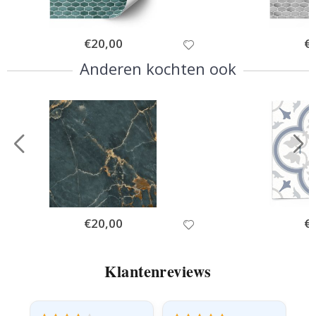
Special
€20,00
Spe
€
Price
Pri
Anderen kochten ook
Special
€20,00
Spe
€
Price
Pri
Klantenreviews