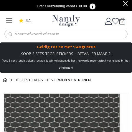
Gratis verzending vanaf
€39.00
.
4.1
produ
0
Gebaseerd op 1030 beoordelingen
winkel
Geldig tot
en met 9 Augustus
KOOP 3 SETS TEGELSTICKERS – BETAAL ER MAAR 2!
Voeg 3 sets tegelstickers toe aan je winkelwagen, de korting wordt automatisch verrekend bij het
afrekenen!
TEGELSTICKERS
VORMEN & PATRONEN
Misschien vind je dit
Mand
Ga
ook leuk ✔
naar
Naar de kassa
het
einde
van
de