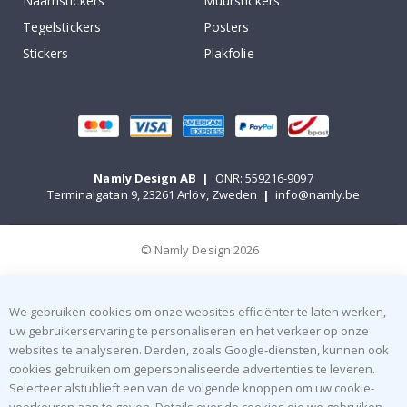
Naamstickers
Muurstickers
Tegelstickers
Posters
Stickers
Plakfolie
Namly Design AB
|
ONR: 559216-9097
Terminalgatan 9, 23261 Arlöv, Zweden
|
info@namly.be
© Namly Design 2026
We gebruiken cookies om onze websites efficiënter te laten werken,
uw gebruikerservaring te personaliseren en het verkeer op onze
websites te analyseren. Derden, zoals Google-diensten, kunnen ook
cookies gebruiken om gepersonaliseerde advertenties te leveren.
Selecteer alstublieft een van de volgende knoppen om uw cookie-