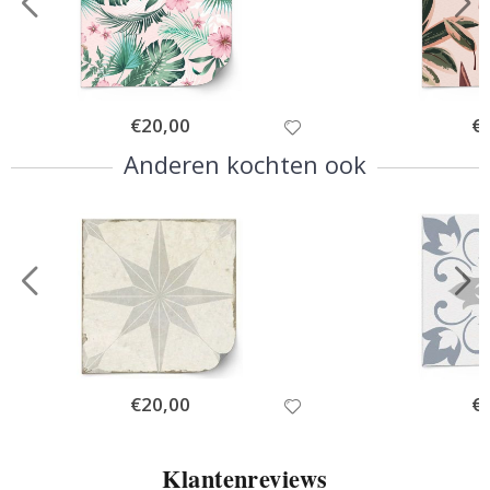
Special
€20,00
Spe
€
Price
Pri
Anderen kochten ook
Special
€20,00
Spe
€
Price
Pri
Klantenreviews