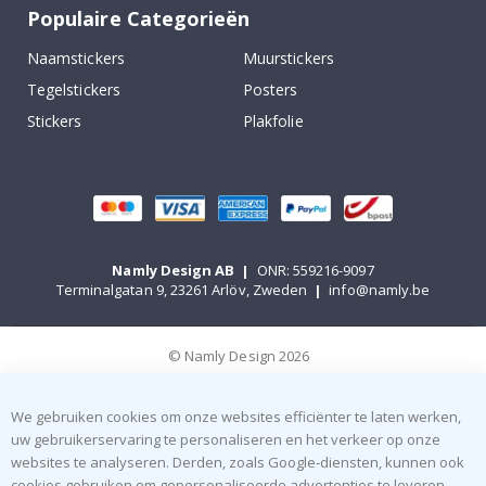
Populaire Categorieën
Naamstickers
Muurstickers
Tegelstickers
Posters
Stickers
Plakfolie
Namly Design AB
|
ONR: 559216-9097
Terminalgatan 9, 23261 Arlöv, Zweden
|
info@namly.be
© Namly Design 2026
We gebruiken cookies om onze websites efficiënter te laten werken,
uw gebruikerservaring te personaliseren en het verkeer op onze
websites te analyseren. Derden, zoals Google-diensten, kunnen ook
cookies gebruiken om gepersonaliseerde advertenties te leveren.