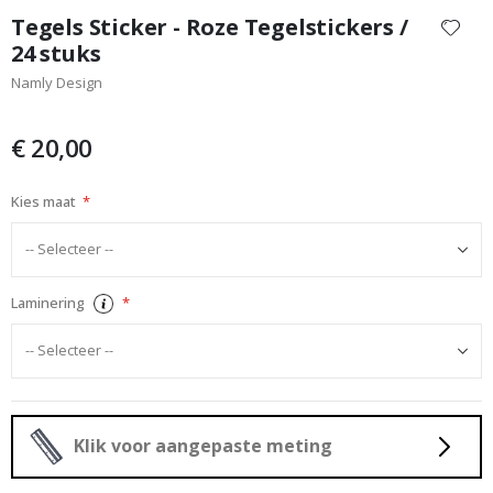
naar
Tegels Sticker - Roze Tegelstickers /
het
24 stuks
begin
Namly Design
van
de
afbeeldingen-
€ 20,00
gallerij
Kies maat
Laminering
Klik voor aangepaste meting