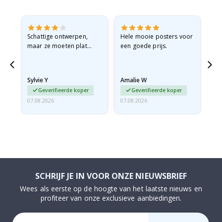
Schattige ontwerpen,
Hele mooie posters voor
All
maar ze moeten plat
een goede prijs.
verzonden worden in een
stevige envelop. Omdat
ze opgerold en een
Sylvie Y
Amalie W
Ka
beetje…
Geverifieerde koper
Geverifieerde koper
07.08.2026
07.08.2026
07.
SCHRIJF JE IN VOOR ONZE NIEUWSBRIEF
Wees als eerste op de hoogte van het laatste nieuws en
profiteer van onze exclusieve aanbiedingen.