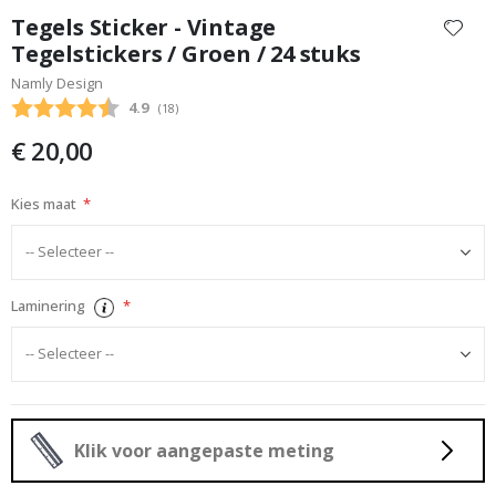
naar
Tegels Sticker - Vintage
het
Tegelstickers / Groen / 24 stuks
begin
Namly Design
van
de
Gemiddelde beoordeling:
4.9
(
aantal stemmen:
18
)
afbeeldingen-
€ 20,00
gallerij
Kies maat
Laminering
Klik voor aangepaste meting