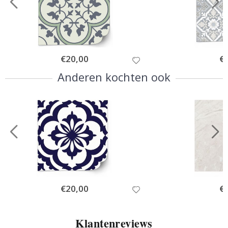
Special
€20,00
Spe
€
Price
Pri
Anderen kochten ook
Special
€20,00
Spe
€
Price
Pri
Klantenreviews