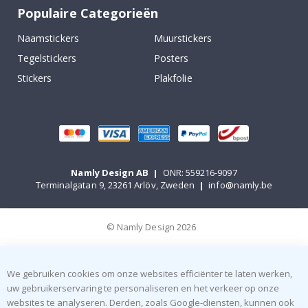
Populaire Categorieën
Naamstickers
Muurstickers
Tegelstickers
Posters
Stickers
Plakfolie
Namly Design AB
|
ONR: 559216-9097
Terminalgatan 9, 23261 Arlöv, Zweden
|
info@namly.be
© Namly Design 2026
We gebruiken cookies om onze websites efficiënter te laten werken,
uw gebruikerservaring te personaliseren en het verkeer op onze
websites te analyseren. Derden, zoals Google-diensten, kunnen ook