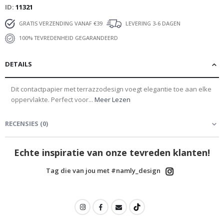
ID
11321
GRATIS VERZENDING VANAF €39
LEVERING 3-6 DAGEN
100% TEVREDENHEID GEGARANDEERD
DETAILS
Dit contactpapier met terrazzodesign voegt elegantie toe aan elke
oppervlakte. Perfect voor...
Meer Lezen
RECENSIES
(
0
)
Echte inspiratie van onze tevreden klanten!
Tag die van jou met #namly_design