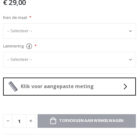
€ 29,00
afbeeldingen-
gallerij
Kies de maat
Laminering
Klik voor aangepaste meting
TOEVOEGEN AAN WINKELWAGEN