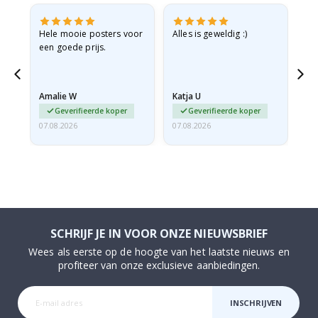
e
Hele mooie posters voor
Alles is geweldig :)
Sn
een goede prijs.
pr
 de
Amalie W
Katja U
Gi
Geverifieerde koper
Geverifieerde koper
07.08.2026
07.08.2026
06.
SCHRIJF JE IN VOOR ONZE NIEUWSBRIEF
Wees als eerste op de hoogte van het laatste nieuws en
profiteer van onze exclusieve aanbiedingen.
INSCHRIJVEN