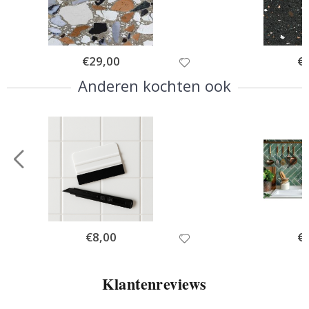
Special
€29,00
Spe
€
Price
Pri
Anderen kochten ook
Special
€8,00
Spe
€
Price
Pri
Klantenreviews