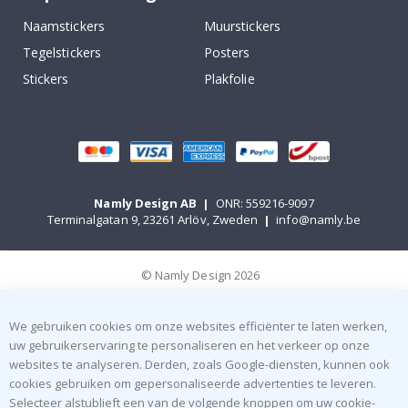
Naamstickers
Muurstickers
Tegelstickers
Posters
Stickers
Plakfolie
Namly Design AB
|
ONR: 559216-9097
Terminalgatan 9, 23261 Arlöv, Zweden
|
info@namly.be
© Namly Design 2026
We gebruiken cookies om onze websites efficiënter te laten werken,
uw gebruikerservaring te personaliseren en het verkeer op onze
websites te analyseren. Derden, zoals Google-diensten, kunnen ook
cookies gebruiken om gepersonaliseerde advertenties te leveren.
Selecteer alstublieft een van de volgende knoppen om uw cookie-