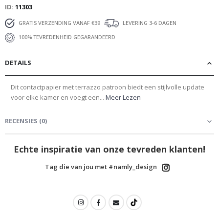
ID
11303
GRATIS VERZENDING VANAF €39
LEVERING 3-6 DAGEN
100% TEVREDENHEID GEGARANDEERD
DETAILS
Dit contactpapier met terrazzo patroon biedt een stijlvolle update
voor elke kamer en voegt een...
Meer Lezen
RECENSIES
(
0
)
Echte inspiratie van onze tevreden klanten!
Tag die van jou met #namly_design