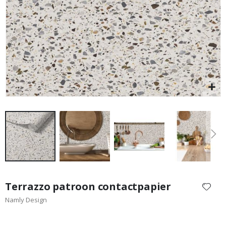
Special
29,00 €
Price
Ga
naar
Terrazzo patroon contactpapier
het
Namly Design
begin
van
de