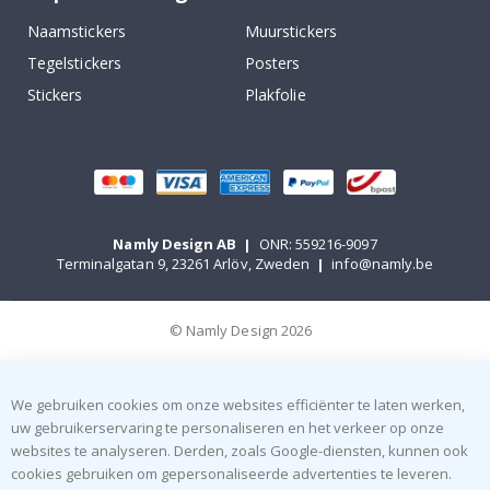
Naamstickers
Muurstickers
Tegelstickers
Posters
Stickers
Plakfolie
Namly Design AB
|
ONR: 559216-9097
Terminalgatan 9, 23261 Arlöv, Zweden
|
info@namly.be
© Namly Design 2026
We gebruiken cookies om onze websites efficiënter te laten werken,
uw gebruikerservaring te personaliseren en het verkeer op onze
websites te analyseren. Derden, zoals Google-diensten, kunnen ook
cookies gebruiken om gepersonaliseerde advertenties te leveren.