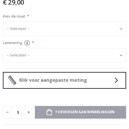
€ 29,00
afbeeldingen-
gallerij
Kies de maat
Laminering
Klik voor aangepaste meting
TOEVOEGEN AAN WINKELWAGEN