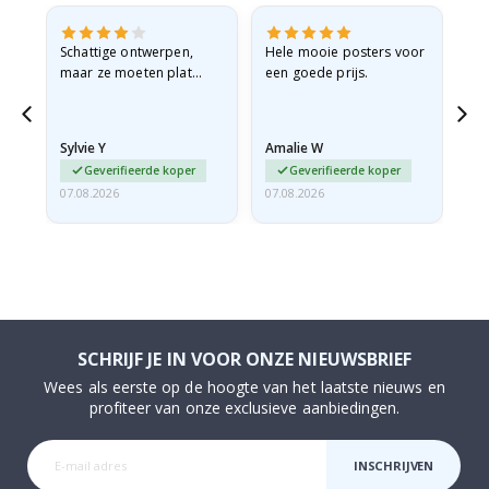
Schattige ontwerpen,
Hele mooie posters voor
All
maar ze moeten plat
een goede prijs.
verzonden worden in een
stevige envelop. Omdat
ze opgerold en een
Sylvie Y
Amalie W
Ka
beetje…
Geverifieerde koper
Geverifieerde koper
07.08.2026
07.08.2026
07.
SCHRIJF JE IN VOOR ONZE NIEUWSBRIEF
Wees als eerste op de hoogte van het laatste nieuws en
profiteer van onze exclusieve aanbiedingen.
INSCHRIJVEN