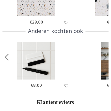
Special
€29,00
Spe
€
Price
Pri
Anderen kochten ook
Special
€8,00
Spe
€
Price
Pri
Klantenreviews