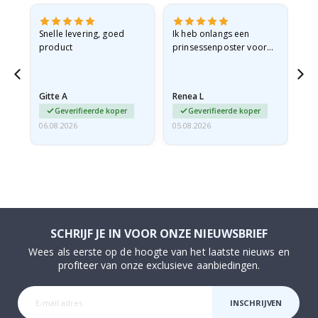
 en
Snelle levering, goed
Ik heb onlangs een
Ik 
product
prinsessenposter voor
goe
ad
mijn kleindochter
oo
d
besteld. De poster was
lev
tijdens de verzending
Gitte A
Renea L
Sa
licht…
Geverifieerde koper
Geverifieerde koper
06.08.2026
05.08.2026
05.
SCHRIJF JE IN VOOR ONZE NIEUWSBRIEF
Wees als eerste op de hoogte van het laatste nieuws en
profiteer van onze exclusieve aanbiedingen.
INSCHRIJVEN