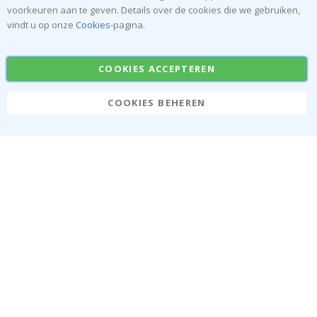
voorkeuren aan te geven. Details over de cookies die we gebruiken,
Naamstickers
Muurstickers
vindt u op onze
Cookies
-pagina.
Tegelstickers
Posters
Stickers
Plakfolie
COOKIES ACCEPTEREN
COOKIES BEHEREN
Namly Design AB
|
ONR: 559216-9097
Terminalgatan 9, 23261 Arlöv, Zweden
|
info@namly.be
© Namly Design 2026