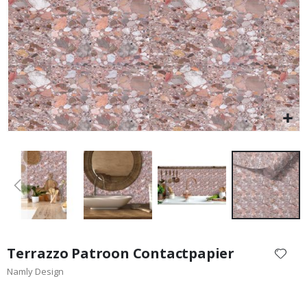
Special
29,00 €
Price
Ga
naar
Terrazzo Patroon Contactpapier
het
Namly Design
begin
van
de