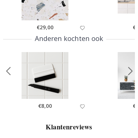
Special
€29,00
Spe
€
Price
Pri
Anderen kochten ook
Special
€8,00
Spe
€
Price
Pri
Klantenreviews