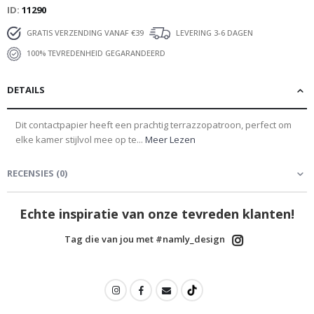
ID
11290
GRATIS VERZENDING VANAF €39
LEVERING 3-6 DAGEN
100% TEVREDENHEID GEGARANDEERD
DETAILS
Dit contactpapier heeft een prachtig terrazzopatroon, perfect om
elke kamer stijlvol mee op te...
Meer Lezen
RECENSIES
(
0
)
Echte inspiratie van onze tevreden klanten!
Tag die van jou met #namly_design