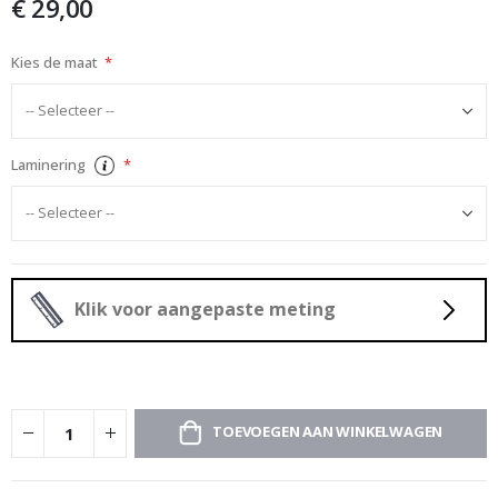
€ 29,00
afbeeldingen-
gallerij
Kies de maat
Laminering
Klik voor aangepaste meting
TOEVOEGEN AAN WINKELWAGEN