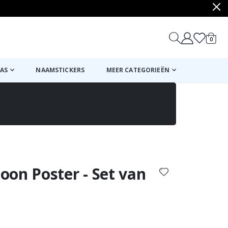
produ
0
winkel
AS
NAAMSTICKERS
MEER CATEGORIEËN
Mand
Naar de kassa
on Poster - Set van