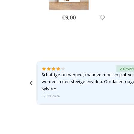
Special
€9,00
Price
fieerde koper
Geveri
Schattige ontwerpen, maar ze moeten plat ve
worden in een stevige envelop. Omdat ze opg
beetje…
Sylvie Y
07.08.2026