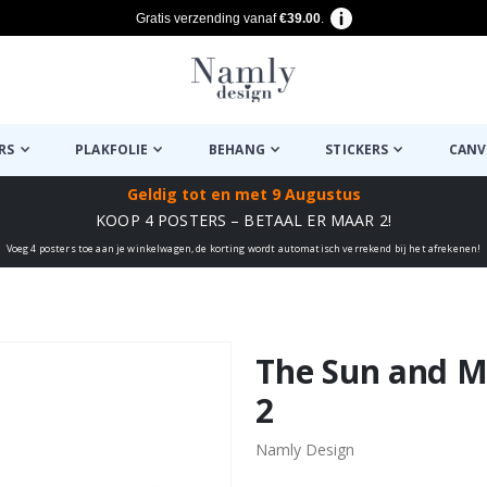
Gratis verzending vanaf
€39.00
.
RS
PLAKFOLIE
BEHANG
STICKERS
CANV
Geldig tot
en met 9 Augustus
KOOP 4 POSTERS – BETAAL ER MAAR 2!
Voeg 4 posters toe aan je winkelwagen, de korting wordt automatisch verrekend bij het afrekenen!
euk ✔
The Sun and Mo
2
Namly Design