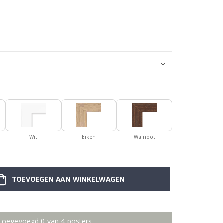
Picasso en Mati
Wit
Eiken
Walnoot
TOEVOEGEN AAN WINKELWAGEN
 toegevoegd 0 van 4 posters