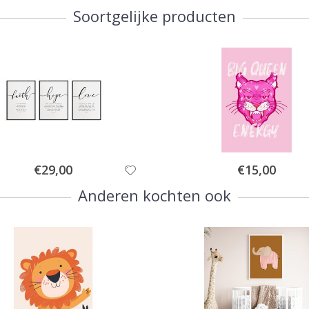
Soortgelijke producten
Special
Special
€29,00
€15,00
Price
Price
Anderen kochten ook