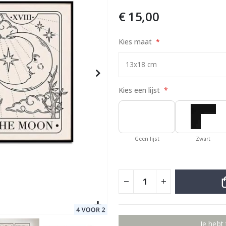
€ 15,00
Kies maat
Special
9,00 €
Price
Kies een lijst
Geen lijst
Zwart
Je hebt