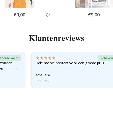
Special
Special
€9,00
€9,00
Price
Price
Klantenreviews
fieerde koper
Geveri
rzonden
Hele mooie posters voor een goede prijs.
erold en een
Amalie W
07.08.2026