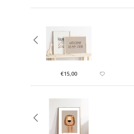
Special
€15,00
Price