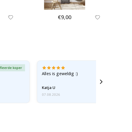
Special
€9,00
Price
fieerde koper
Gever
Alles is geweldig :)
Katja U
07.08.2026