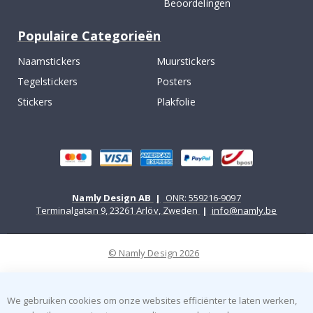
Beoordelingen
Populaire Categorieën
Naamstickers
Muurstickers
Tegelstickers
Posters
Stickers
Plakfolie
Namly Design AB
|
ONR: 559216-9097
Terminalgatan 9, 23261 Arlöv, Zweden
|
info@namly.be
© Namly Design 2026
We gebruiken cookies om onze websites efficiënter te laten werken,