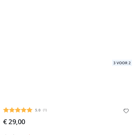
Gemiddelde beoordeling:
5.0
(
aantal stemmen:
1
)
€ 29,00