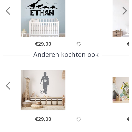
Special
€29,00
Spe
€
Price
Pri
Anderen kochten ook
Special
€29,00
Spe
€
Price
Pri