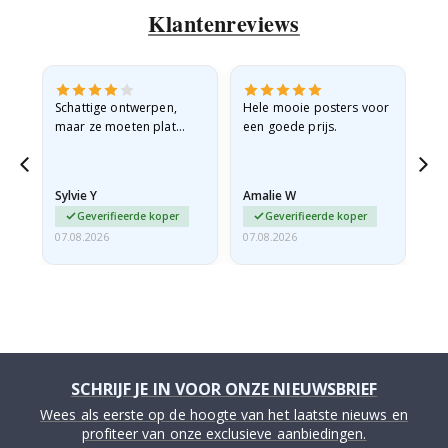
Klantenreviews
Schattige ontwerpen,
Hele mooie posters voor
All
maar ze moeten plat
een goede prijs.
verzonden worden in een
stevige envelop. Omdat
ze opgerold en een
Sylvie Y
Amalie W
Ka
beetje…
Geverifieerde koper
Geverifieerde koper
07.08.2026
07.08.2026
07.
SCHRIJF JE IN VOOR ONZE NIEUWSBRIEF
Wees als eerste op de hoogte van het laatste nieuws en
profiteer van onze exclusieve aanbiedingen.