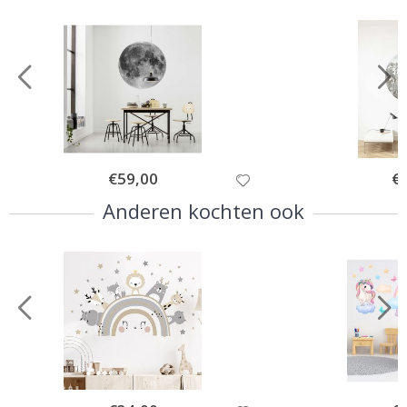
Special
€59,00
Spe
€
Price
Pri
Anderen kochten ook