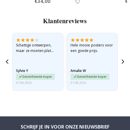
Special
€34,00
Spe
€
Price
Pri
Klantenreviews
Schattige ontwerpen,
Hele mooie posters voor
All
maar ze moeten plat
een goede prijs.
verzonden worden in een
stevige envelop. Omdat
ze opgerold en een
Sylvie Y
Amalie W
Ka
beetje…
Geverifieerde koper
Geverifieerde koper
07.08.2026
07.08.2026
07.
SCHRIJF JE IN VOOR ONZE NIEUWSBRIEF