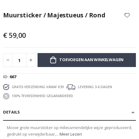
Ga
naar
Muursticker / Majestueus / Rond
het
begin
van
€ 59,00
de
afbeeldingen-
gallerij
TOEVOEGEN AAN WINKELWAGEN
ID
667
GRATIS VERZENDING VANAF €39
LEVERING 3-6 DAGEN
100% TEVREDENHEID GEGARANDEERD
DETAILS
Mooie grote muursticker op milieuvriendelijke wijze geproduceerd,
gedrukt op verwijderbaar,...
Meer Lezen