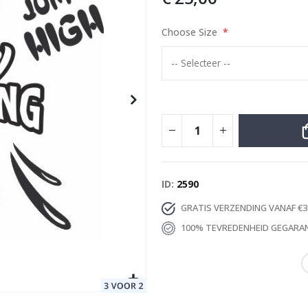
Choose Size
Special
22,00 €
Price
ID
2590
GRATIS VERZENDING VANAF €3
100% TEVREDENHEID GEGARA