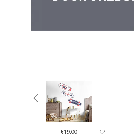
Special
€19,00
Price