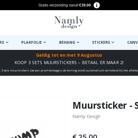
Gratis verzending vanaf
€39.00
.
RS
PLAKFOLIE
BEHANG
STICKERS
CANV
Geldig tot
en met 9 Augustus
KOOP 3 SETS MUURSTICKERS – BETAAL ER MAAR 2!
 3 sets muurstickers toe aan je winkelwagen, de korting wordt automatisch verrekend bij het afrek
euk ✔
Muursticker -
Namly Design
€ 25,00