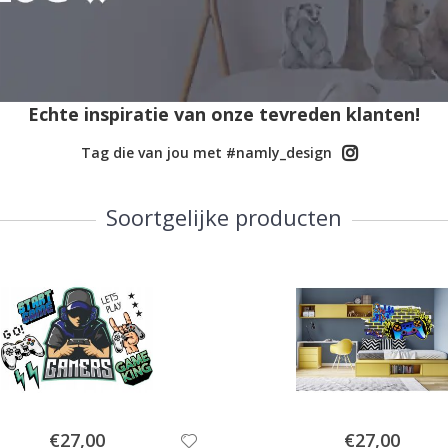
Echte inspiratie van onze tevreden klanten!
Tag die van jou met #namly_design
Soortgelijke producten
Special
Special
€27,00
€27,00
Price
Price