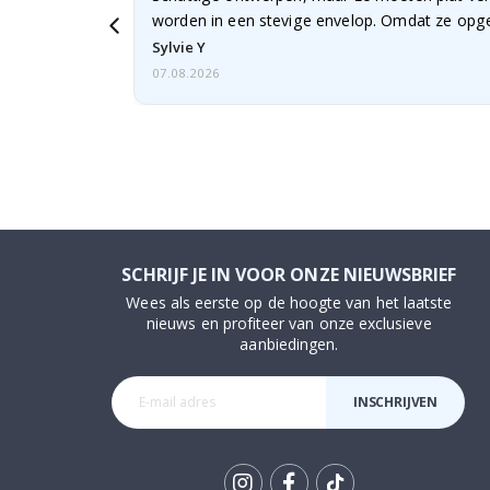
worden in een stevige envelop. Omdat ze opg
beetje…
Sylvie Y
07.08.2026
SCHRIJF JE IN VOOR ONZE NIEUWSBRIEF
Wees als eerste op de hoogte van het laatste
nieuws en profiteer van onze exclusieve
aanbiedingen.
INSCHRIJVEN