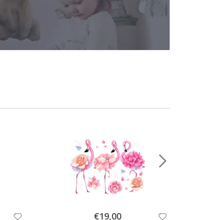
Special
€19,00
Price