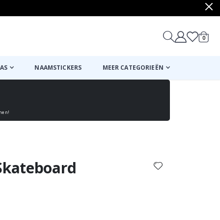
produ
0
winkel
AS
NAAMSTICKERS
MEER CATEGORIEËN
enen!
Mand
Naar de kassa
 Skateboard