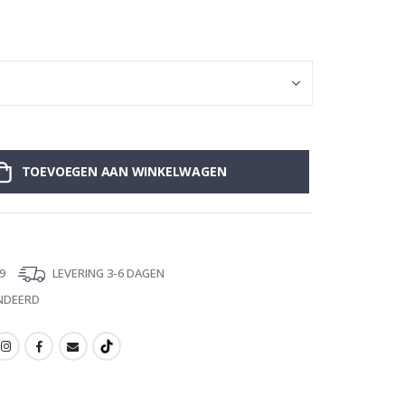
Muursticker - H
TOEVOEGEN AAN WINKELWAGEN
9
LEVERING 3-6 DAGEN
NDEERD