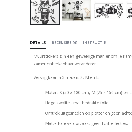
Ga
naar
DETAILS
RECENSIES
(
0
)
INSTRUCTIE
het
begin
Muurstickers zijn een geweldige manier om je kame
van
kamer onherkenbaar veranderen.
de
afbeeldingen-
Verkrijgbaar in 3 maten: S, M en L.
gallerij
Maten: S (50 x 100 cm), M (75 x 150 cm) en L
Hoge kwaliteit mat bedrukte folie.
Omtrek uitgesneden op plotter en geen achte
Matte folie veroorzaakt geen lichtreflecties.