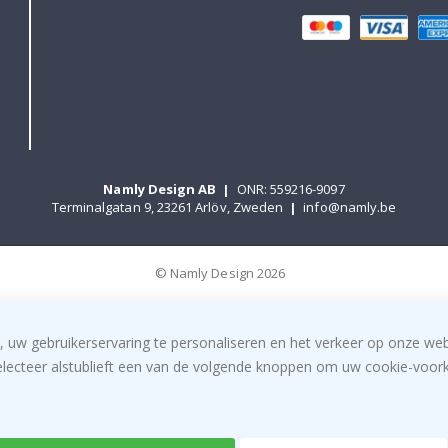
Namly Design AB
|
ONR: 559216-9097
Terminalgatan 9, 23261 Arlöv, Zweden
|
info@namly.be
© Namly Design 2026
, uw gebruikerservaring te personaliseren en het verkeer op onze we
electeer alstublieft een van de volgende knoppen om uw cookie-voorke