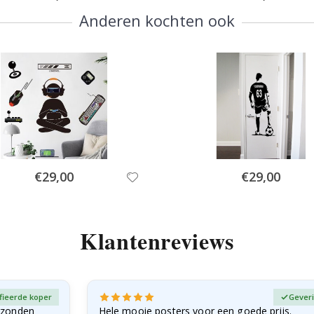
Anderen kochten ook
Special
Special
€29,00
€29,00
Price
Price
Klantenreviews
fieerde koper
Geveri
rzonden
Hele mooie posters voor een goede prijs.