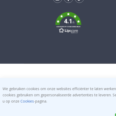
Tik
To
k
4.1
/5
GEBASEERD OP 1030 BEOORDELINGEN
We gebruiken cookies om onze websites efficiënter te laten werken
cookies gebruiken om gepersonaliseerde advertenties te leveren. S
u op onze
Cookies
-pagina.