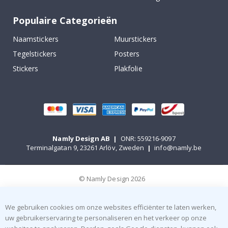
Populaire Categorieën
Naamstickers
Muurstickers
Tegelstickers
Posters
Stickers
Plakfolie
Namly Design AB
|
ONR: 559216-9097
Terminalgatan 9, 23261 Arlöv, Zweden
|
info@namly.be
© Namly Design 2026
We gebruiken cookies om onze websites efficiënter te laten werken,
uw gebruikerservaring te personaliseren en het verkeer op onze