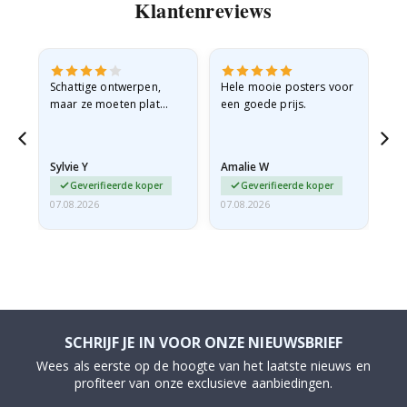
Klantenreviews
Schattige ontwerpen,
Hele mooie posters voor
All
maar ze moeten plat
een goede prijs.
verzonden worden in een
stevige envelop. Omdat
ze opgerold en een
Sylvie Y
Amalie W
Ka
beetje…
Geverifieerde koper
Geverifieerde koper
07.08.2026
07.08.2026
07.
SCHRIJF JE IN VOOR ONZE NIEUWSBRIEF
Wees als eerste op de hoogte van het laatste nieuws en
profiteer van onze exclusieve aanbiedingen.