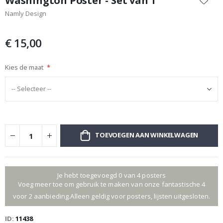
Washington Poster - Set van 1
het
Namly Design
begin
van
de
€ 15,00
afbeeldingen-
gallerij
Kies de maat
TOEVOEGEN AAN WINKELWAGEN
Je hebt toegevoegd 0 van 4 posters
Voeg meer toe om gebruik te maken van onze fantastische 4
voor 2 aanbieding.Alleen geldig voor posters, lijsten uitgesloten.
ID
11438