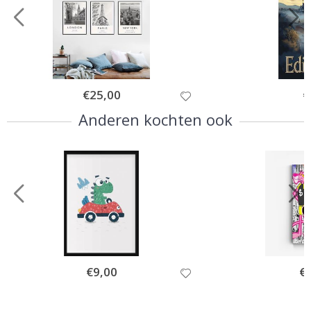
Special
€25,00
Sp
€
Price
Pr
Anderen kochten ook
Special
€9,00
Spe
€
Price
Pri