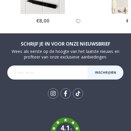
Special
€8,00
Spe
€
Price
Pri
SCHRIJF JE IN VOOR ONZE NIEUWSBRIEF
Wees als eerste op de hoogte van het laatste nieuws en
profiteer van onze exclusieve aanbiedingen.
INSCHRIJVEN
Tik
To
k
4.1
/5