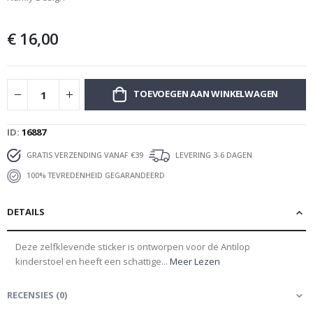
afbeeldingen-
gallerij
€ 16,00
TOEVOEGEN AAN WINKELWAGEN
ID
16887
GRATIS VERZENDING VANAF €39
LEVERING 3-6 DAGEN
100% TEVREDENHEID GEGARANDEERD
DETAILS
Deze zelfklevende sticker is ontworpen voor de Antilop
kinderstoel en heeft een schattige...
Meer Lezen
RECENSIES
(
0
)