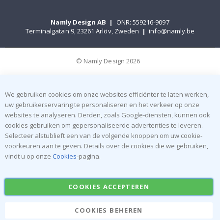
Namly Design AB
|
ONR: 559216-9097
Terminalgatan 9, 23261 Arlöv, Zweden
|
info@namly.be
© Namly Design 2026
We gebruiken cookies om onze websites efficiënter te laten werken,
uw gebruikerservaring te personaliseren en het verkeer op onze
websites te analyseren. Derden, zoals Google-diensten, kunnen ook
cookies gebruiken om gepersonaliseerde advertenties te leveren.
Selecteer alstublieft een van de volgende knoppen om uw cookie-
voorkeuren aan te geven. Details over de cookies die we gebruiken,
vindt u op onze
Cookies
-pagina.
COOKIES ACCEPTEREN
COOKIES BEHEREN