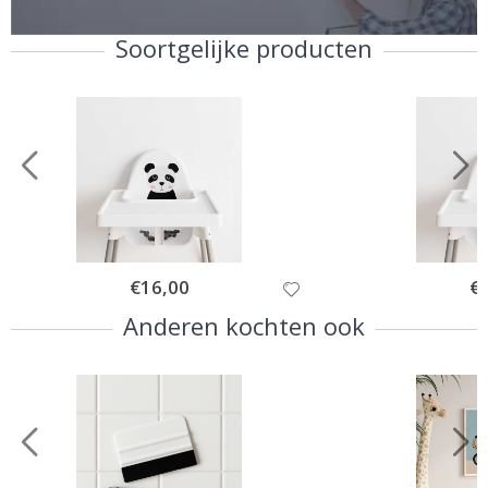
Soortgelijke producten
Special
€16,00
Spe
€
Price
Pri
Anderen kochten ook