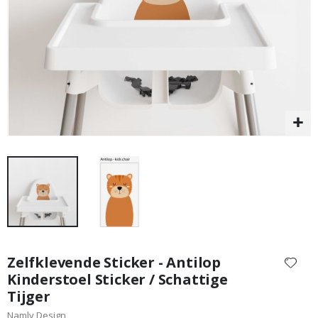
Special
9,00 €
Price
Ga
naar
Zelfklevende Sticker - Antilop
het
Kinderstoel Sticker / Schattige
begin
Tijger
van
de
Namly Design