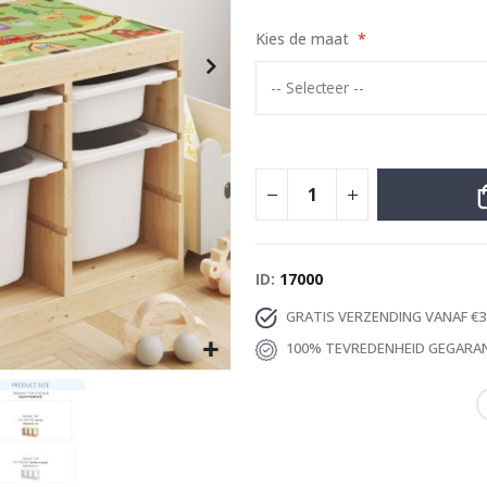
Special
8,00 €
Price
Kies de maat
ID
17000
GRATIS VERZENDING VANAF €3
100% TEVREDENHEID GEGARA