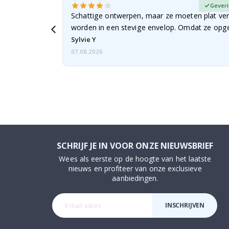
fieerde koper
Geveri
Schattige ontwerpen, maar ze moeten plat ve
worden in een stevige envelop. Omdat ze opg
beetje…
Sylvie Y
07.08.2026
SCHRIJF JE IN VOOR ONZE NIEUWSBRIEF
Wees als eerste op de hoogte van het laatste
nieuws en profiteer van onze exclusieve
aanbiedingen.
INSCHRIJVEN