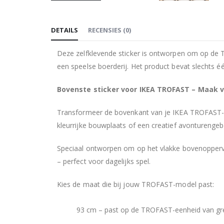
Ga
naar
DETAILS
RECENSIES
(
0
)
het
begin
Deze zelfklevende sticker is ontworpen om op de 
van
een speelse boerderij. Het product bevat slechts éé
de
afbeeldingen-
Bovenste sticker voor IKEA TROFAST – Maak v
gallerij
Transformeer de bovenkant van je IKEA TROFAST-een
kleurrijke bouwplaats of een creatief avonturenge
Speciaal ontworpen om op het vlakke bovenopperv
– perfect voor dagelijks spel.
Kies de maat die bij jouw TROFAST-model past:
93 cm – past op de TROFAST-eenheid van gr