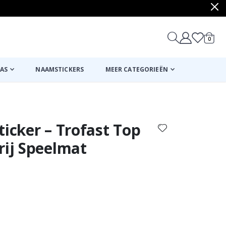
produ
0
winkel
AS
NAAMSTICKERS
MEER CATEGORIEËN
Mand
Naar de kassa
ticker – Trofast Top
rij Speelmat
ordeling:
n:
Zelfklevende st