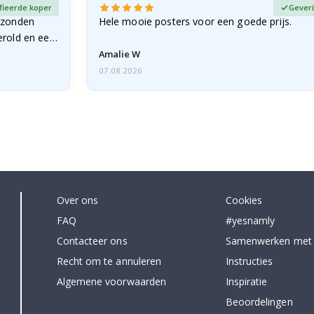
fieerde koper
Geveri
rzonden
Hele mooie posters voor een goede prijs.
erold en een
Amalie W
07.08.2026
Over ons
Cookies
FAQ
#yesnamly
Contacteer ons
Samenwerken met
Recht om te annuleren
Instructies
Algemene voorwaarden
Inspiratie
Beoordelingen