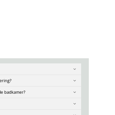
ering?
 de badkamer?