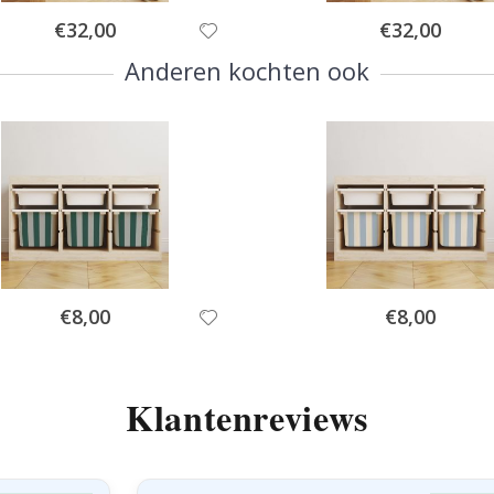
Special
Special
€32,00
€32,00
Price
Price
Anderen kochten ook
Special
Special
€8,00
€8,00
Price
Price
Klantenreviews