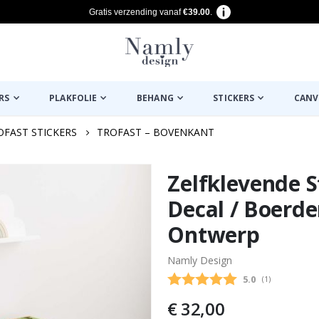
Gratis verzending vanaf
€39.00
.
RS
PLAKFOLIE
BEHANG
STICKERS
CANV
OFAST STICKERS
TROFAST – BOVENKANT
euk ✔
Zelfklevende S
Decal / Boerde
Ontwerp
Namly Design
Gemiddelde beo
5.0
(
aantal stemme
1
)
€ 32,00
ies maat / Stripes burgundy – cream