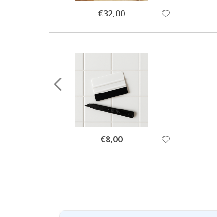
Special
€32,00
Price
Special
€8,00
Price