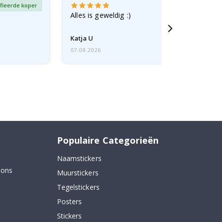
fieerde koper
Gever
Alles is geweldig :)
Katja U
07.08.2026
Populaire Categorieën
Naamstickers
 ons
Muurstickers
Tegelstickers
Posters
Stickers